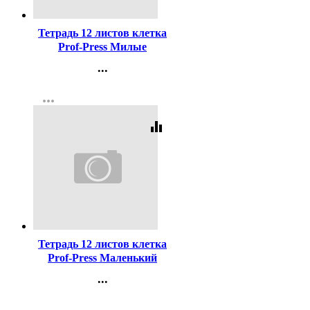
Код:
439551
Тетрадь 12 листов клетка
Prof-Press Милые
кошечки-1 цветная
...
мелованная обложка
Контакты
ассорти арт.Т12-3924
more_horiz
Регистрация
equalizer
Код:
449690
Тетрадь 12 листов клетка
Prof-Press Маленький
корги цветная мелованная
...
обложка ассорти арт.12-
Контакты
4668