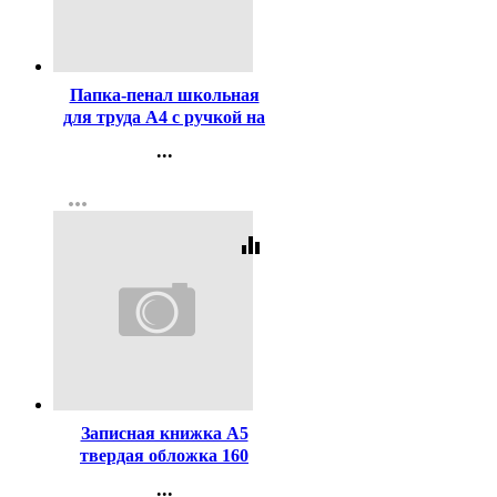
Код:
452577
Папка-пенал школьная
для труда А4 с ручкой на
молнии deVENTE Чиисана
...
Хоши (Chiisana Hoshi)
Контакты
арт.8057570
more_horiz
Регистрация
equalizer
Код:
451710
Записная книжка А5
твердая обложка 160
листов Prof-Press
...