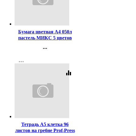
Код:
338494
Бумага цветная А4 050л
пастель МИКС 5 цветов
80г/м2
...
Контакты
more_horiz
Регистрация
equalizer
Код:
449353
Тетрадь А5 клетка 96
листов на гребне Prof-Press