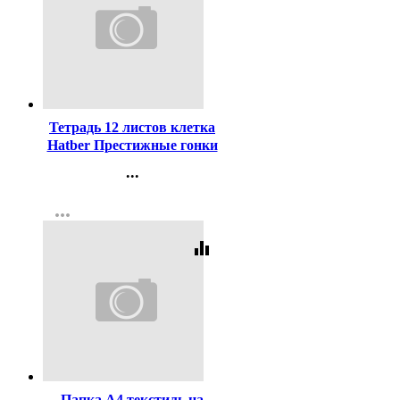
Код:
449462
Тетрадь 12 листов клетка
Hatber Престижные гонки
ассорти арт 12Т5В1
...
Контакты
more_horiz
Регистрация
equalizer
Код:
447429
Папка А4 текстиль на