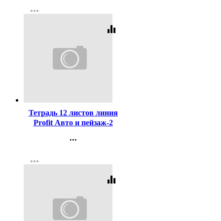
more_horiz
Регистрация
equalizer
Код:
439889
Тетрадь 12 листов линия
Profit Авто и пейзаж-2
цветная мелованная
...
обложка ассорти арт.12-
Контакты
5571
more_horiz
Регистрация
equalizer