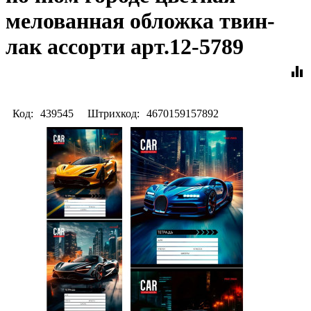
мелованная обложка твин-
лак ассорти арт.12-5789
equalizer
Код:
439545
Штрихкод:
4670159157892