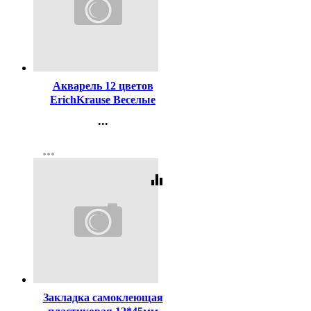
Код:
429153
Акварель 12 цветов
ErichKrause Веселые
друзья пластиковая
...
коробка без кисти арт
Контакты
61366
more_horiz
Регистрация
equalizer
Код:
374583
Закладка самоклеющая