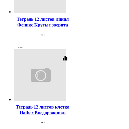
Код:
447563
Тетрадь 12 листов линия
Феникс Крутые зверята
ассорти арт.68538
...
Контакты
more_horiz
Регистрация
equalizer
Код:
432537
Тетрадь 12 листов клетка
Hatber Внедорожники
ассорти арт 12Т5В1
...
Контакты