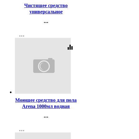
Чистящее средство
универсальное
ПЕМОЛЮКС 480г
...
Морской Бриз
Контакты
more_horiz
Регистрация
equalizer
Код:
297426
Моющее средство для пола
Arena 1000мл водная
лилия Grass арт.125184
...
Контакты
more_horiz
Регистрация