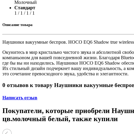
Принтеры, копиры, МФУ
Молочный
Оборудование банковское
Стандарт
Шредеры
1 / 1 / 1 / 1
Описание товара
Наушники вакуумные беспров. HOCO EQ6 Shadow true wireless
Окунитесь в мир кристально чистого звука и абсолютной св
компаньоном для вашей повседневной жизни. Благодаря Blueto
где бы вы ни находились. Наушники HOCO EQ6 Shadow обеспеч
Их стильный дизайн подчеркнет вашу индивидуальность, а к
это сочетание превосходного звука, удобства и элегантности.
0 отзывов к товару Наушники вакуумные беспров
Написать отзыв
Покупатели, которые приобрели Наушни
цв.молочный белый, также купили