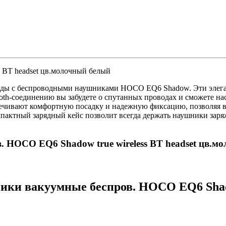
 BT headset цв.молочный белый
ободы с беспроводными наушниками HOCO EQ6 Shadow. Эти элег
oth-соединению вы забудете о спутанных проводах и сможете н
ивают комфортную посадку и надежную фиксацию, позволяя вам 
омпактный зарядный кейс позволит всегда держать наушники з
. HOCO EQ6 Shadow true wireless BT headset цв.м
ки вакуумные беспров. HOCO EQ6 Shadow