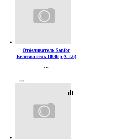
Код:
449664
Отбеливатель Sanfor
Белизна гель 1000гр (Ст.6)
...
Контакты
more_horiz
Регистрация
equalizer
Код:
381791