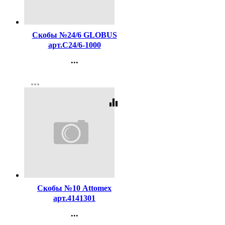
Код:
144830
Скобы №24/6 GLOBUS
арт.С24/6-1000
...
Контакты
more_horiz
Регистрация
equalizer
Код:
131049
Скобы №10 Attomex
арт.4141301
...