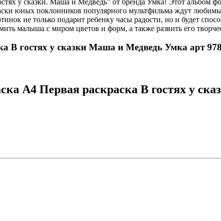
остях у сказки. Маша и Медведь" от бренда Умка! Этот альбом 
раски юных поклонников популярного мультфильма ждут любимые
инок не только подарит ребенку часы радости, но и будет спос
мить малыша с миром цветов и форм, а также развить его творче
ка В гостях у сказки Маша и Медведь Умка арт 978
ска А4 Первая раскраска В гостях у ска