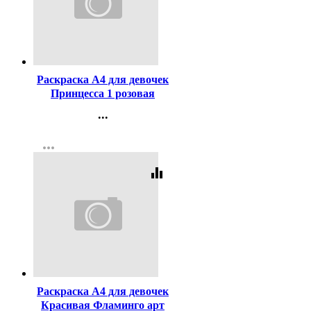
Код:
42993
Раскраска А4 для девочек
Принцесса 1 розовая
Фламинго арт
...
10539/27445/31107
Контакты
more_horiz
Регистрация
equalizer
Код:
97722
Раскраска А4 для девочек
Красивая Фламинго арт