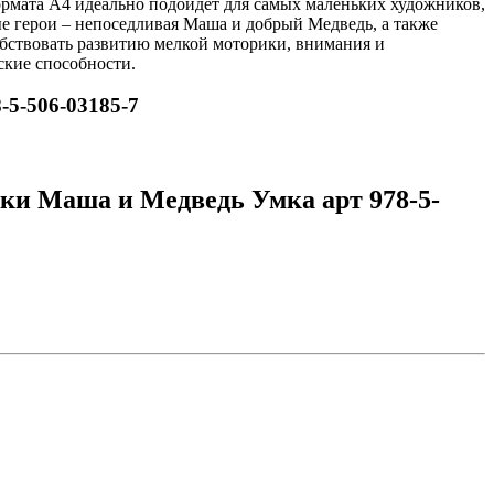
формата А4 идеально подойдет для самых маленьких художников,
 герои – непоседливая Маша и добрый Медведь, а также
обствовать развитию мелкой моторики, внимания и
ские способности.
-5-506-03185-7
зки Маша и Медведь Умка арт 978-5-