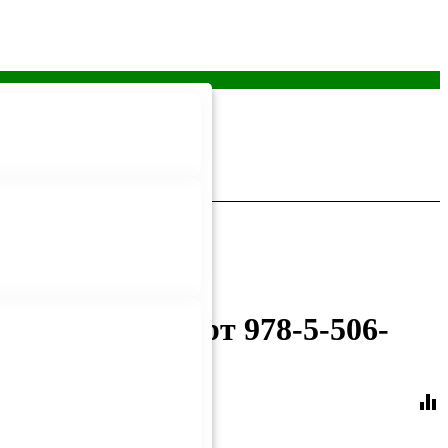
дведь Умка арт 978-5-506-
equalizer