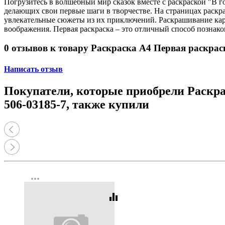
Погрузитесь в волшебный мир сказок вместе с раскраской "В г
делающих свои первые шаги в творчестве. На страницах раск
увлекательные сюжеты из их приключений. Раскрашивание карт
воображения. Первая раскраска – это отличный способ познако
0 отзывов к товару Раскраска А4 Первая раскрас
Написать отзыв
Покупатели, которые приобрели Раскра
506-03185-7, также купили
more_horiz
equalizer