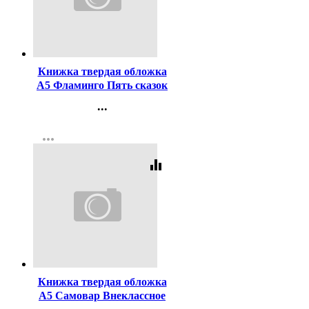
Код:
43064
Книжка твердая обложка
А5 Фламинго Пять сказок
Маша и медведь арт
...
14124/2755131060/34320
Контакты
more_horiz
Регистрация
equalizer
Код:
53450
Книжка твердая обложка
А5 Самовар Внеклассное