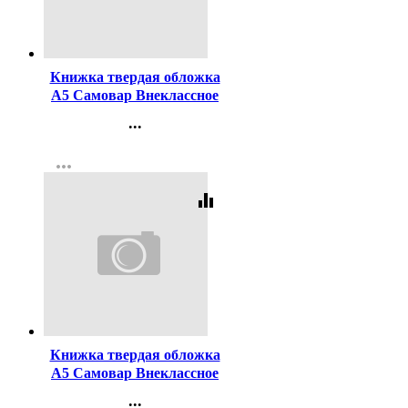
Код:
129967
Книжка твердая обложка
А5 Самовар Внеклассное
чтение 4 класса Проза
...
Контакты
more_horiz
Регистрация
equalizer
Код:
129965
Книжка твердая обложка
А5 Самовар Внеклассное
чтение 3 класс Проза арт
...