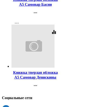
А5 Самовар Басни
Крылова И Крылов
...
Контакты
more_horiz
Регистрация
equalizer
Код:
80744
Книжка твердая обложка
А5 Самовар Денискины
рассказы Драгунский арт
...
К-ШБ-24
Контакты
Регистрация
Социальные сети