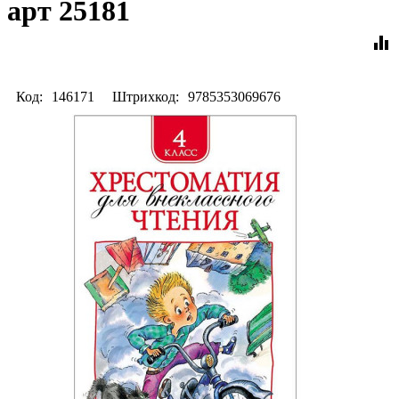
арт 25181
equalizer
Код:
146171
Штрихкод:
9785353069676