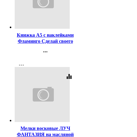
Код:
255725
Книжка А5 с наклейками
Фламинго Сделай своего
чудика Каруселькина арт
...
28480/32937/34924
Контакты
more_horiz
Регистрация
equalizer
Код:
127982
Мелки восковые ЛУЧ
ФАНТАЗИЯ на масляной