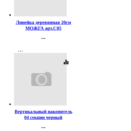
Код:
291
Линейка деревянная 20см
МОЖГА арт.С05
...
Контакты
more_horiz
Регистрация
equalizer
Код:
1587
Вертикальный накопитель
04 секции черный
ATTACHE арт.43676
...