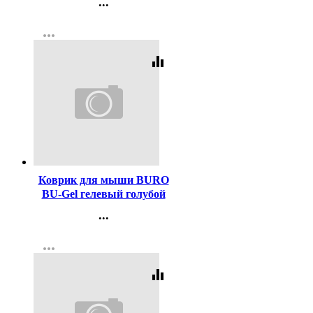
...
арт.743121
Контакты
more_horiz
Регистрация
equalizer
Код:
295856
Коврик для мыши BURO
BU-Gel гелевый голубой
...
Контакты
more_horiz
Регистрация
equalizer