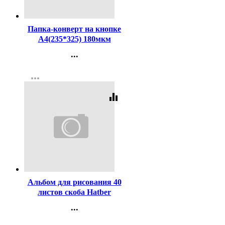
Код:
131264
Папка-конверт на кнопке
А4(235*325) 180мкм
deVENTE желтый
...
арт.3071409
Контакты
more_horiz
Регистрация
equalizer
Код:
116847
Альбом для рисования 40
листов скоба Hatber
Маленькие друзья арт
...
40А4В
Контакты