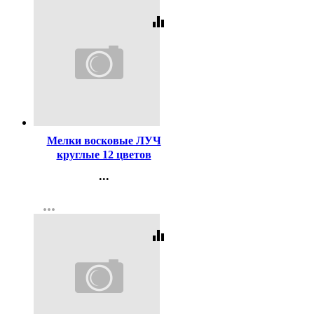
equalizer
Код:
240
Мелки восковые ЛУЧ
круглые 12 цветов
арт.12С861-08
...
Контакты
more_horiz
Регистрация
equalizer