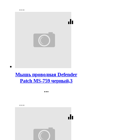
Контакты
more_horiz
Регистрация
equalizer
Код:
338995
Мышь проводная Defender
Patch MS-759 черный,3
кнопки,1000 dpi
...
Контакты
more_horiz
Регистрация
equalizer