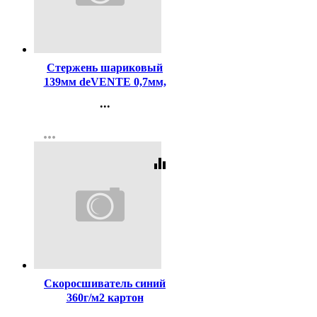
Код:
246057
Стержень шариковый
139мм deVENTE 0,7мм,
игольчатый наконечник,
...
масляная основа, синий
Контакты
арт.5075707 (Ст.100/5000)
more_horiz
Регистрация
equalizer
Код:
119703
Скоросшиватель синий
360г/м2 картон
мелованный пробитый