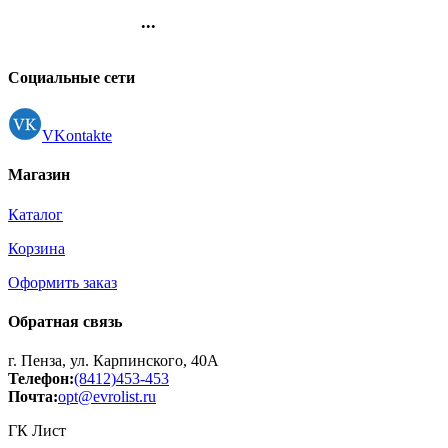
основе 12 цветов арт.25С
...
1520-08
Контакты
Регистрация
Социальные сети
VKontakte
Магазин
Каталог
Корзина
Оформить заказ
Обратная связь
г. Пенза, ул. Карпинского, 40А
Телефон:
(8412)453-453
Почта:
opt@evrolist.ru
ГК Лист