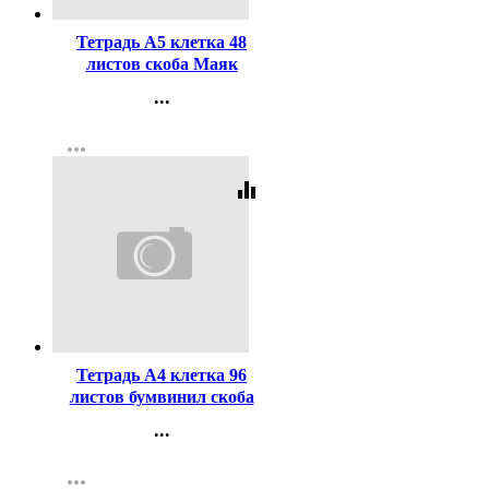
Тетрадь А5 клетка 48
листов скоба Маяк
бумвинил синий арт Т-5048
...
Б2
Контакты
more_horiz
Регистрация
equalizer
Код:
61562
Тетрадь А4 клетка 96
листов бумвинил скоба
Маяк Зеленыйарт Т4096
...
Б2
Контакты
more_horiz
Регистрация