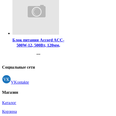
Код:
458573
Блок питания Accord ACC-
500W-12, 500Вт, 120мм,
черный
...
Контакты
Регистрация
Социальные сети
VKontakte
Магазин
Каталог
Корзина