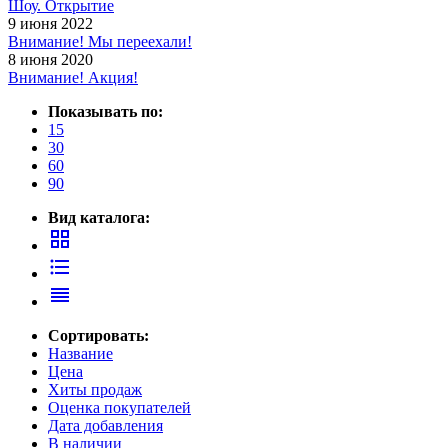
Шоу. Открытие
9 июня 2022
Внимание! Мы переехали!
8 июня 2020
Внимание! Акция!
Показывать по:
15
30
60
90
Вид каталога:
grid_view
format_list_bulleted
reorder
Сортировать:
Название
Цена
Хиты продаж
Оценка покупателей
Дата добавления
В наличии