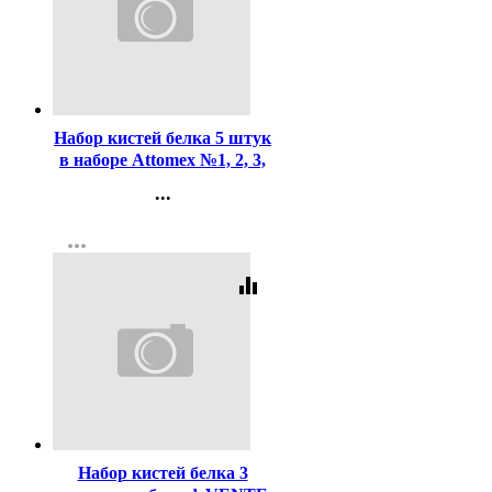
Код:
165042
Набор кистей белка 5 штук
в наборе Attomex №1, 2, 3,
4, 5 арт 8078619
...
Контакты
more_horiz
Регистрация
equalizer
Код:
460183
Набор кистей белка 3