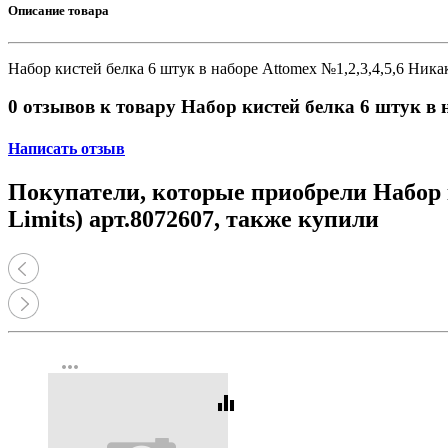
Принтеры, копиры, МФУ
Описание товара
Оборудование банковское
Шредеры
Набор кистей белка 6 штук в наборе Attomex №1,2,3,4,5,6 Ника
0 отзывов к товару Набор кистей белка 6 штук в 
Написать отзыв
Покупатели, которые приобрели Набор к
Limits) арт.8072607, также купили
more_horiz
equalizer