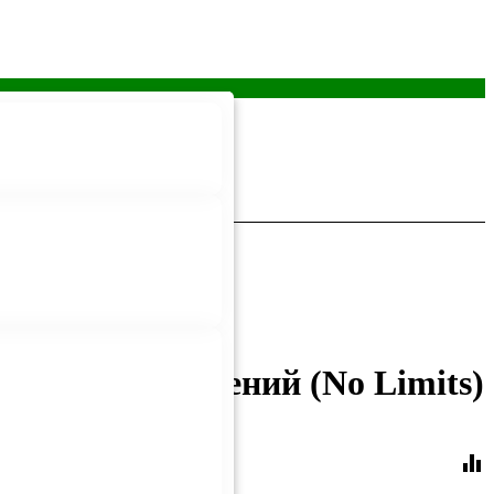
каких ограничений (No Limits)
equalizer