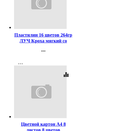
Код:
255917
Пластилин 16 цветов 264гр
ЛУЧ Кроха мягкий со
стеком арт 28С 1646-08
...
Контакты
more_horiz
Регистрация
equalizer
Код:
431417
Цветной картон А4 8
листов 8 цветов