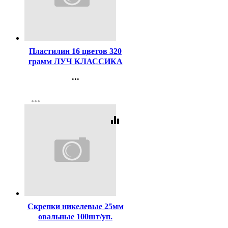
Код:
44220
Пластилин 16 цветов 320
грамм ЛУЧ КЛАССИКА
со стеком картонная
...
коробка арт 20С1329-08
Контакты
more_horiz
Регистрация
equalizer
Код:
107127
Скрепки никелевые 25мм
овальные 100шт/уп.
deVENTE арт.4135337