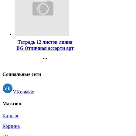
Код:
422401
Тетрадь 12 листов линия
BG Отличная ассорти арт
Т5ск12 11766
...
Контакты
Регистрация
Социальные сети
VKontakte
Магазин
Каталог
Корзина