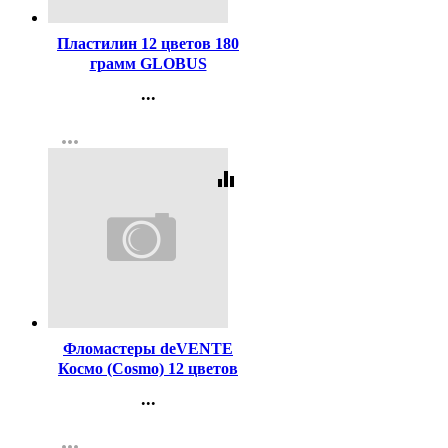
Пластилин 12 цветов 180
грамм GLOBUS
классический повышенной
...
мягкости арт ПЛ12Д
Контакты
more_horiz
Регистрация
equalizer
Код:
116263
Фломастеры deVENTE
Космо (Cosmo) 12 цветов
пластиковый блистер
...
арт.5081310
Контакты
more_horiz