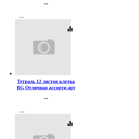
...
Контакты
more_horiz
Регистрация
equalizer
Код:
421681
Тетрадь 12 листов клетка
BG Отличная ассорти арт
Т5ск12 11754
...
Контакты
more_horiz
Регистрация
equalizer