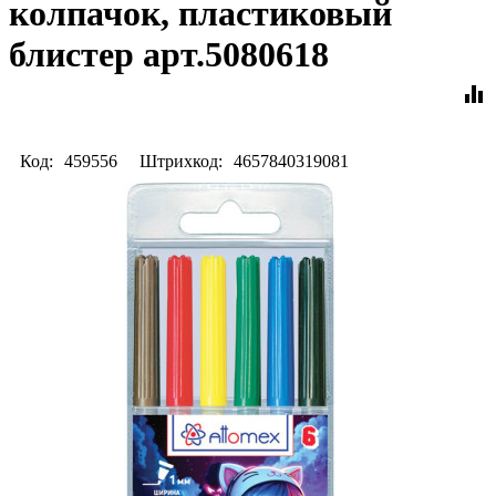
колпачок, пластиковый
блистер арт.5080618
equalizer
Код:
459556
Штрихкод:
4657840319081