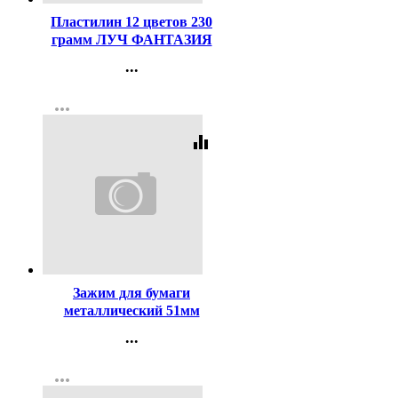
Пластилин 12 цветов 230
грамм ЛУЧ ФАНТАЗИЯ
классический + золотой +
...
серебряный картонная
Контакты
коробка арт.35С 2310-08
more_horiz
Регистрация
equalizer
Код:
123
Зажим для бумаги
металлический 51мм
черный арт. SBC51/4131305
...
Контакты
more_horiz
Регистрация