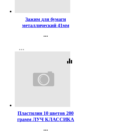
Код:
65219
Зажим для бумаги
металлический 41мм
черный арт.SBC41/4131304
...
Контакты
more_horiz
Регистрация
equalizer
Код:
43885
Пластилин 10 цветов 200
грамм ЛУЧ КЛАССИКА
со стеком картонная
...
коробка арт 7С304-08
Контакты