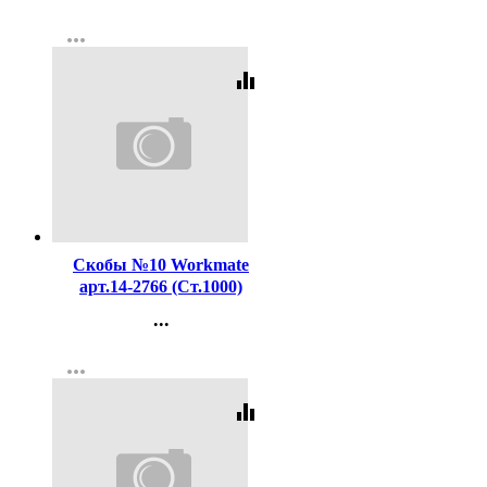
Контакты
арт.CPM-800
more_horiz
Регистрация
equalizer
Код:
445040
Скобы №10 Workmate
арт.14-2766 (Ст.1000)
...
Контакты
more_horiz
Регистрация
equalizer