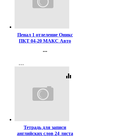
Код:
447416
Пенал 1 отделение Оникс
ПКТ 04-20 МАКС Авто
гранж 212х135х26мм
...
полиэстер арт.87216
Контакты
more_horiz
Регистрация
equalizer
Код:
440899
Тетрадь для записи
английских слов 24 листа