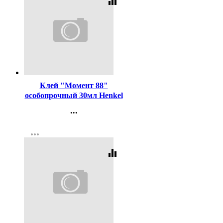
equalizer
Код:
352244
Клей "Момент 88"
особопрочный 30мл Henkel
арт.1139012
...
Контакты
more_horiz
Регистрация
equalizer
Код:
181120