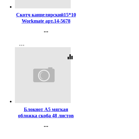
Код:
216414
Скотч канцелярский15*10
Workmate арт.14-5678
(Ст.10)
...
Контакты
more_horiz
Регистрация
equalizer
Код:
434732
Блокнот А5 мягкая
обложка скоба 48 листов
Hatber Офисный стиль
...
клетка арт.48Б5В1_31346
Контакты