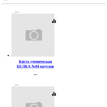
more_horiz
equalizer
Код:
116497
Кисть ученическая
БЕЛКА №04 круглая
...
Контакты
more_horiz
Регистрация
equalizer