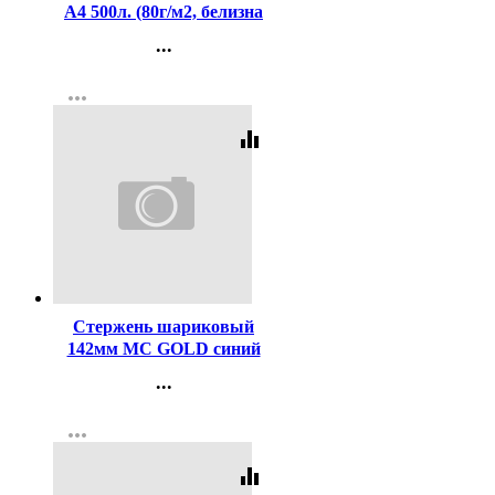
А4 500л. (80г/м2, белизна
CIE 146%) (Ст.5)
...
Контакты
more_horiz
Регистрация
equalizer
Код:
2999
Стержень шариковый
142мм MC GOLD синий
(для ручек код 619)
...
Контакты
more_horiz
Регистрация
equalizer