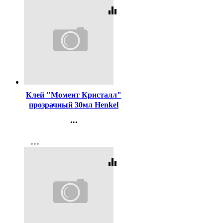
equalizer
Код:
20694
Клей "Момент Кристалл"
прозрачный 30мл Henkel
арт.873873
...
Контакты
more_horiz
Регистрация
equalizer