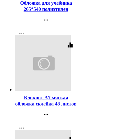
Обложка для учебника
265*540 полиэтилен
150мкм универсальная
...
ПЕТЕРСОН М арт У 265
Контакты
more_horiz
Регистрация
equalizer
Код:
450984
Блокнот А7 мягкая
обложка склейка 48 листов
Prof-Press Котик дома
...
клетка ассорти арт.Б48-
Контакты
4704
more_horiz
Регистрация