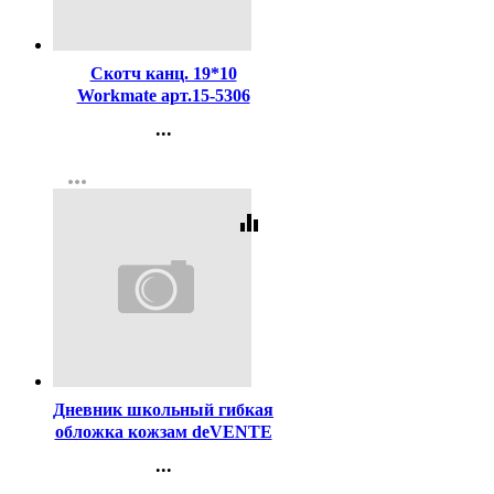
Код:
443280
Скотч канц. 19*10
Workmate арт.15-5306
(Ст.8/480)
...
Контакты
more_horiz
Регистрация
equalizer
Код:
376684
Дневник школьный гибкая
обложка кожзам deVENTE
Ошибка (ERROR!)
...
шелкография, отстрочка,
Контакты