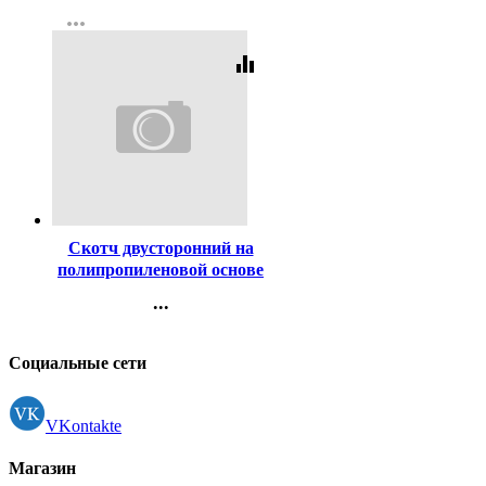
ляссе арт.2022212
more_horiz
Регистрация
equalizer
Код:
442052
Скотч двусторонний на
полипропиленовой основе
38*10м ТМ Klebebänder
...
(Ст.48)
Контакты
Регистрация
Социальные сети
VKontakte
Магазин