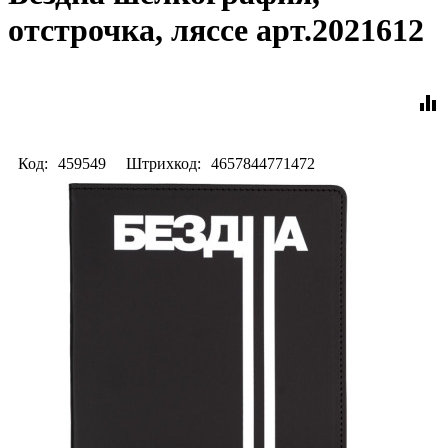
отстрочка, ляссе арт.2021612
equalizer
Код:
459549
Штрихкод:
4657844771472