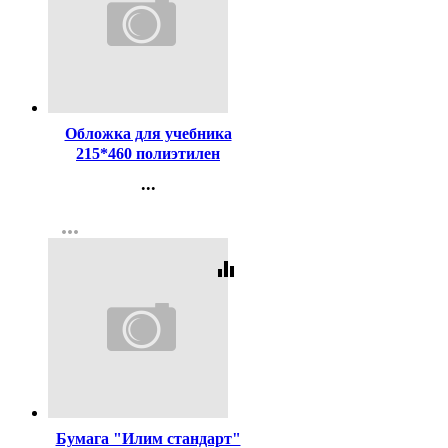
Код:
22506
Обложка для учебника
215*460 полиэтилен
150мкм универсальные М
...
арт У 215
Контакты
more_horiz
Регистрация
equalizer
Код:
437425
Бумага "Илим стандарт"