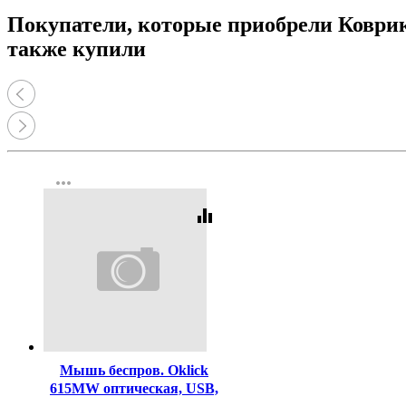
Принтеры, копиры, МФУ
Покупатели, которые приобрели Коврик 
Оборудование банковское
Шредеры
также купили
more_horiz
equalizer
Код:
366031
Мышь беспров. Oklick
615MW оптическая, USB,