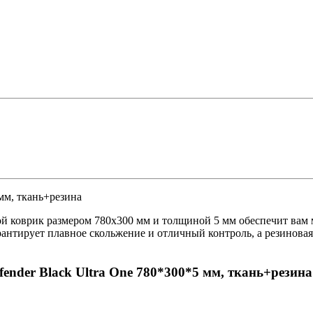
я обработка
 оргтехники
О
е с отделениями
мм, ткань+резина
кой коврик размером 780x300 мм и толщиной 5 мм обеспечит ва
ля
антирует плавное скольжение и отличный контроль, а резиновая
тов
 птицы, животные
ender Black Ultra One 780*300*5 мм, ткань+резина