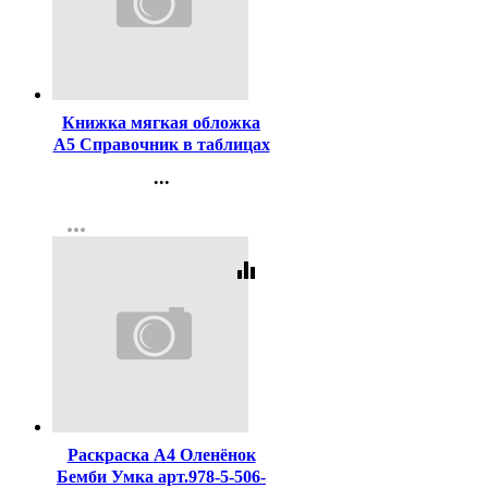
Код:
455958
Книжка мягкая обложка
А5 Справочник в таблицах
Литература 7-11 классы
...
Доронина Г.В Айрис)
Контакты
арт.29656
more_horiz
Регистрация
equalizer
Код:
449487
Раскраска А4 Оленёнок
Бемби Умка арт.978-5-506-