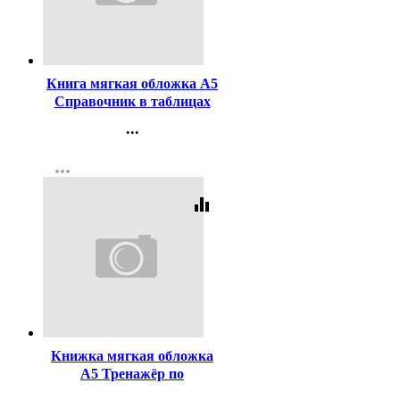
Код:
294462
Книга мягкая обложка А5
Справочник в таблицах
Русский язык Орфография
...
7-11 классы Айрис
Контакты
арт.24955
more_horiz
Регистрация
equalizer
Код:
456967
Книжка мягкая обложка
А5 Тренажёр по
английскому языку Чтение