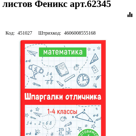
листов Феникс арт.62345
equalizer
Код:
451027
Штрихкод:
4606008555168