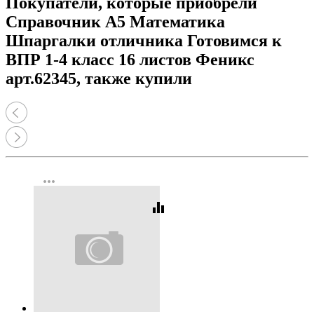
Покупатели, которые приобрели
Справочник А5 Математика
Шпаргалки отличника Готовимся к
ВПР 1-4 класс 16 листов Феникс
арт.62345, также купили
more_horiz
equalizer
Код:
451026