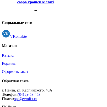
сбора крошек Mazari
Лапки фигурный ассорти
...
арт.TB6518
Контакты
Регистрация
Социальные сети
VKontakte
Магазин
Каталог
Корзина
Оформить заказ
Обратная связь
г. Пенза, ул. Карпинского, 40А
Телефон:
(8412)453-453
Почта:
opt@evrolist.ru
ГК Лист