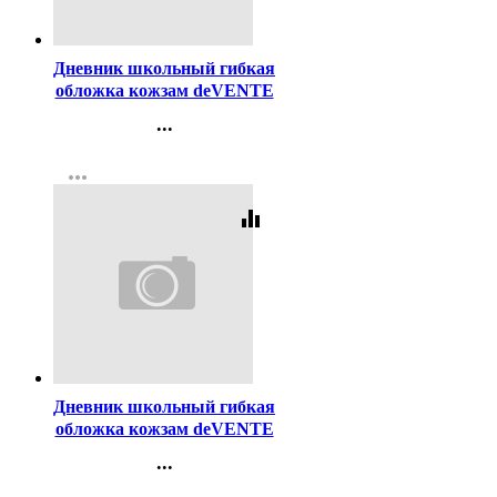
Код:
447133
Дневник школьный гибкая
обложка кожзам deVENTE
Список дел на сегодня
...
шелкография, отстрочка
Контакты
арт.2222503
more_horiz
Регистрация
equalizer
Код:
447135
Дневник школьный гибкая
обложка кожзам deVENTE
Что за люди пошли?
...
шелкография, отстрочка,
Контакты
арт.2222540