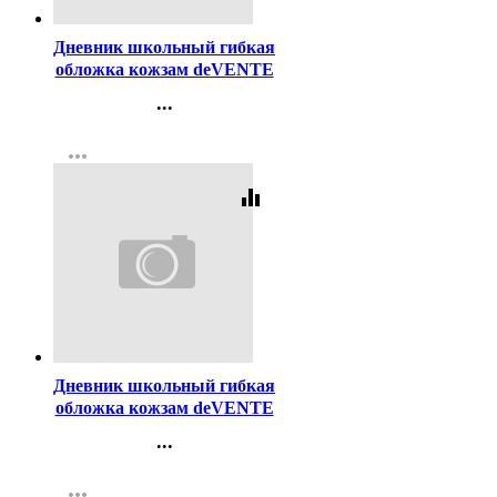
Дневник школьный гибкая
обложка кожзам deVENTE
Не нарушаю правила
...
шелкография, отстрочка,
Контакты
ляссе арт.2021463
more_horiz
Регистрация
equalizer
Код:
447047
Дневник школьный гибкая
обложка кожзам deVENTE
НЕ БЕСИ
...
шелкография,отстрочка,ляссе
Контакты
арт.2222519
more_horiz
Регистрация