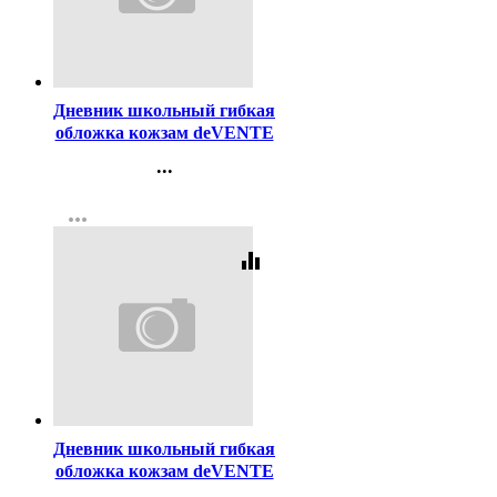
Код:
430625
Дневник школьный гибкая
обложка кожзам deVENTE
Бывает и так
...
шелкография, отстрочка,
Контакты
ляссе арт.2021417
more_horiz
Регистрация
equalizer
Код:
447115
Дневник школьный гибкая
обложка кожзам deVENTE
Вообще я за ЗОЖ