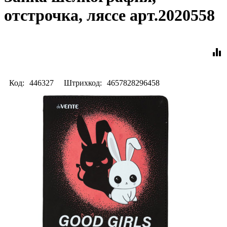
отстрочка, ляссе арт.2020558
equalizer
Код:
446327
Штрихкод:
4657828296458