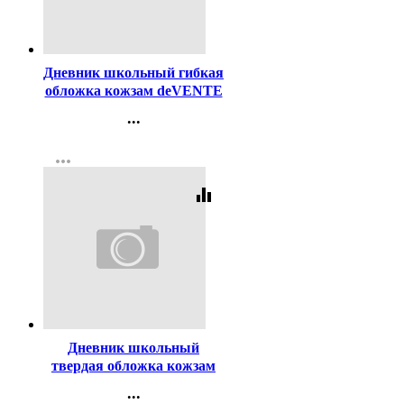
Код:
447121
Дневник школьный гибкая
обложка кожзам deVENTE
А совесть в курсе?
...
шелкография, отстрочка,
Контакты
арт.2222543
more_horiz
Регистрация
equalizer
Код:
448787
Дневник школьный
твердая обложка кожзам
поролон Феникс Принцесса
...
Луна арт.68659