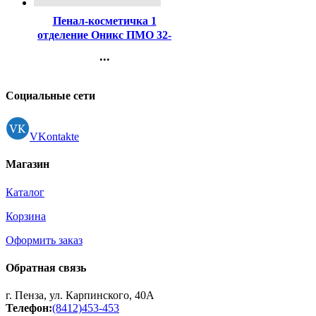
Пенал-косметичка 1
отделение Оникс ПМО 32-
20 Профессиональный
...
гонщик (Pro racer)
Контакты
225х80х40мм полиэстр
Регистрация
арт.88011
Социальные сети
VKontakte
Магазин
Каталог
Корзина
Оформить заказ
Обратная связь
г. Пенза, ул. Карпинского, 40А
Телефон:
(8412)453-453