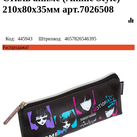
210x80x35мм арт.7026508
equalizer
Код:
445943
Штрихкод:
4657826546395
Распродажа!