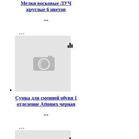
Мелки восковые ЛУЧ
круглые 6 цветов
арт.12С860-08
...
Контакты
more_horiz
Регистрация
equalizer
Код:
228082
Сумка для сменной обуви 1
отделение Attomex черная
35х40см арт 7040722
...
Контакты
more_horiz
Регистрация