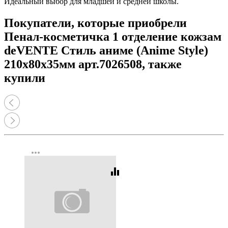
Идеальный выбор для младшей и средней школы.
Покупатели, которые приобрели
Пенал-косметичка 1 отделение кожзам
deVENTE Стиль аниме (Anime Style)
210x80x35мм арт.7026508, также
купили
more_horiz
equalizer