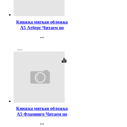
Код:
433421
Книжка мягкая обложка
А5 Атберг Читаем по
слогам Бременские
...
музыканты арт.978-5-9780-
Контакты
1495-2
more_horiz
Регистрация
equalizer
Код:
42370
Книжка мягкая обложка
А5 Фламинго Читаем по
слогам Белоснежка арт
...
14353/27070/30452