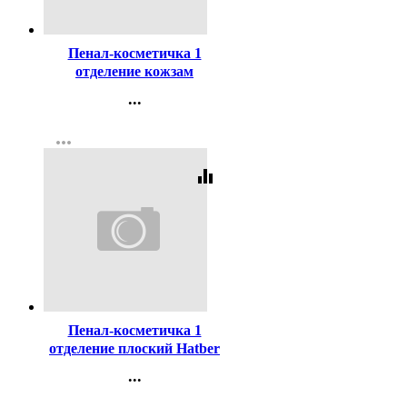
Код:
446305
Пенал-косметичка 1
отделение кожзам
deVENTE Хакер (Hacker)
...
210x80x35мм арт.7026505
Контакты
more_horiz
Регистрация
equalizer
Код:
447648
Пенал-косметичка 1
отделение плоский Hatber
К-поп мягкий 205х110мм
...
арт.NPk_63195
Контакты