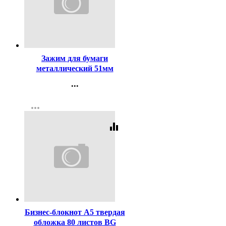
Код:
123
Зажим для бумаги
металлический 51мм
черный арт. SBC51/4131305
...
Контакты
more_horiz
Регистрация
equalizer
Код:
446908
Бизнес-блокнот А5 твердая
обложка 80 листов BG