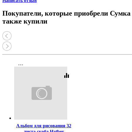
Написать отзыв
Покупатели, которые приобрели Сумка 
также купили
more_horiz
equalizer
Код:
337794
Альбом для рисования 32
листа скоба Hatber