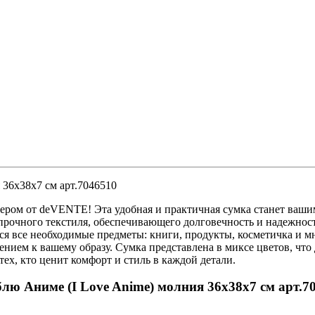
36х38x7 см арт.7046510
ером от deVENTE! Эта удобная и практичная сумка станет ваши
прочного текстиля, обеспечивающего долговечность и надежност
ся все необходимые предметы: книги, продукты, косметичка и м
ием к вашему образу. Сумка представлена в миксе цветов, что 
х, кто ценит комфорт и стиль в каждой детали.
ю Аниме (I Love Anime) молния 36х38x7 см арт.7