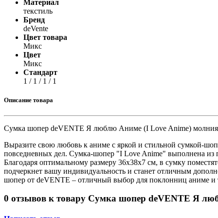
Материал
Принтеры, копиры, МФУ
текстиль
Оборудование банковское
Бренд
Шредеры
deVente
Цвет товара
Микс
Цвет
Микс
Стандарт
1 / 1 / 1 / 1
Описание товара
Сумка шопер deVENTE Я люблю Аниме (I Love Anime) молния 
Выразите свою любовь к аниме с яркой и стильной сумкой-шоп
повседневных дел. Сумка-шопер "I Love Anime" выполнена из 
Благодаря оптимальному размеру 36х38x7 см, в сумку поместят
подчеркнет вашу индивидуальность и станет отличным дополнен
шопер от deVENTE – отличный выбор для поклонниц аниме и те
0 отзывов к товару Сумка шопер deVENTE Я любл