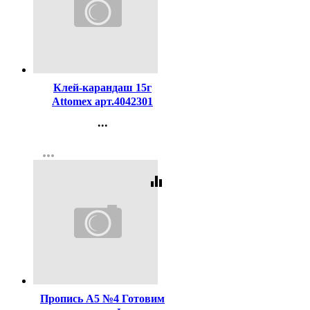
Код:
270966
Клей-карандаш 15г
Attomex арт.4042301
...
Контакты
more_horiz
Регистрация
equalizer
Код:
43029
Пропись А5 №4 Готовим