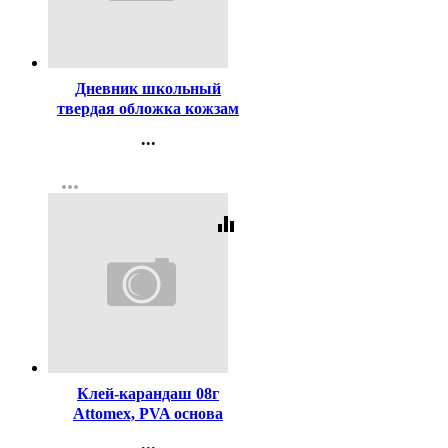
Код:
445429
Дневник школьный
твердая обложка кожзам
deVENTE Корокоро
...
(Korokoro) тиснение
Контакты
фольгой, отстрочка, ляссе
more_horiz
Регистрация
арт.2020538
equalizer
Код:
265911
Клей-карандаш 08г
Attomex, PVA основа
арт.5052811
...