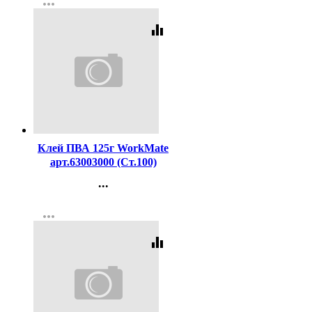
more_horiz
Регистрация
equalizer
Код:
381762
Клей ПВА 125г WorkMate
арт.63003000 (Ст.100)
...
Контакты
more_horiz
Регистрация
equalizer