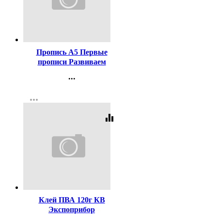
Код:
439325
Пропись А5 Первые
прописи Развиваем
моторику Фламинго
...
арт.33200
Контакты
more_horiz
Регистрация
equalizer
Код:
387957
Клей ПВА 120г КВ
Экспоприбор