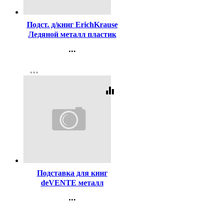
Код:
409416
Подст. д/книг ErichKrause
Ледяной металл пластик
синяя 19х23,5х1,5 см
...
арт.58050
Контакты
more_horiz
Регистрация
equalizer
Код:
445453
Подставка для книг
deVENTE металл
Корокоро (Korokoro) 20x19
...
см арт.8063500
Контакты