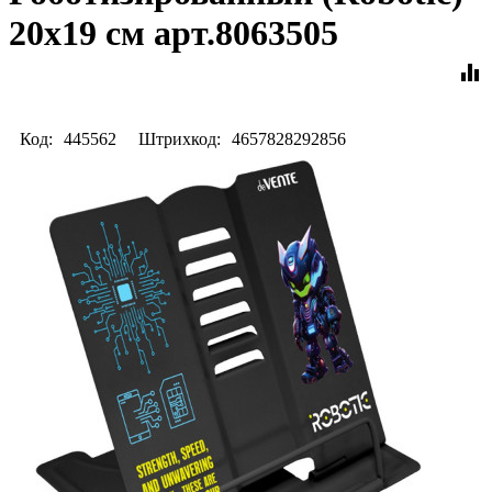
20x19 см арт.8063505
equalizer
Код:
445562
Штрихкод:
4657828292856