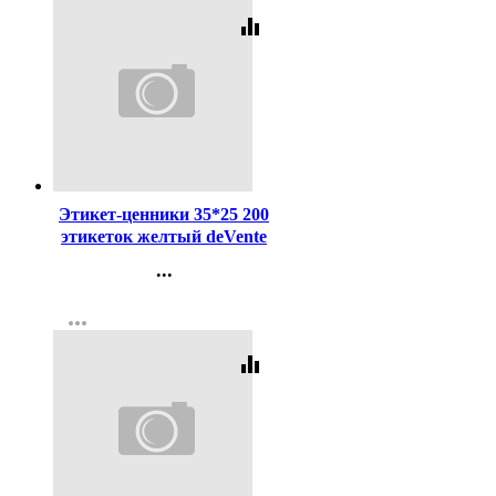
equalizer
Код:
144864
Этикет-ценники 35*25 200
этикеток желтый deVente
...
Контакты
more_horiz
Регистрация
equalizer