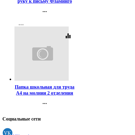
руку к письму Фламинго
арт
...
13318/28169/32692/35143
Контакты
more_horiz
Регистрация
equalizer
Код:
436985
Папка школьная для труда
А4 на молнии 2 отделения
Оникс Спортбайк арт ПТ-
...
Р13
Контакты
Регистрация
Социальные сети