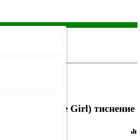
ка (Too Cute Girl) тиснение
equalizer