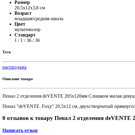
Принтеры, копиры, МФУ
Размер
Оборудование банковское
20,5х12х3,8 см
Шредеры
Возраст
младшая/средняя школа
Цвет
мультиколор
Стандарт
1 / 1 / 36 / 36
Теги
распродажа
Описание товара
Пенал 2 отделения deVENTE 205х120мм Слишком милая девушка 
Пенал "deVENTE. Foxy" 20,5x12 см, двухстворчатый прямоуго
0 отзывов к товару Пенал 2 отделения deVENTE 2
Написать отзыв