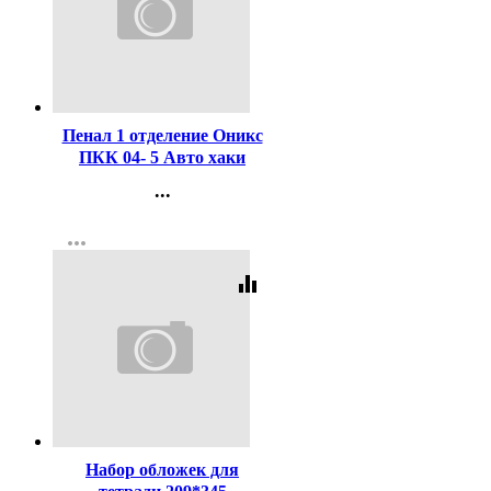
Код:
431186
Пенал 1 отделение Оникс
ПКК 04- 5 Авто хаки
190х130мм
...
ламинированный картон
Контакты
арт.70773
more_horiz
Регистрация
equalizer
Код:
15848
Набор обложек для