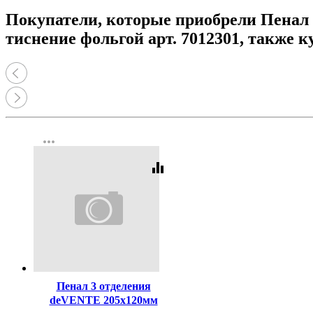
Покупатели, которые приобрели Пенал 
тиснение фольгой арт. 7012301, также 
more_horiz
equalizer
Код:
413807
Пенал 3 отделения
deVENTE 205х120мм