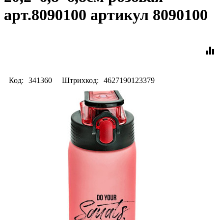
арт.8090100 артикул 8090100
equalizer
Код:
341360
Штрихкод:
4627190123379