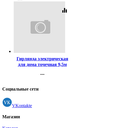
Регистрация
equalizer
Код:
203789
Гирлянда электрическая
для дома точечная 9,5м
100LED цвет фиолетовый
...
(зеленый провод)
Контакты
8режимов арт.129-030
Регистрация
Социальные сети
VKontakte
Магазин