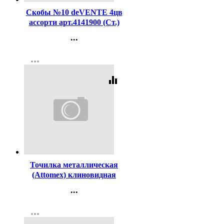
Скобы №10 deVENTE 4цв
ассорти арт.4141900 (Ст.)
...
Контакты
more_horiz
Регистрация
equalizer
Код:
117799
Точилка металлическая
(Attomex) клиновидная
поперечные грани 1
...
отверстие арт.4071304
Контакты
more_horiz
Регистрация