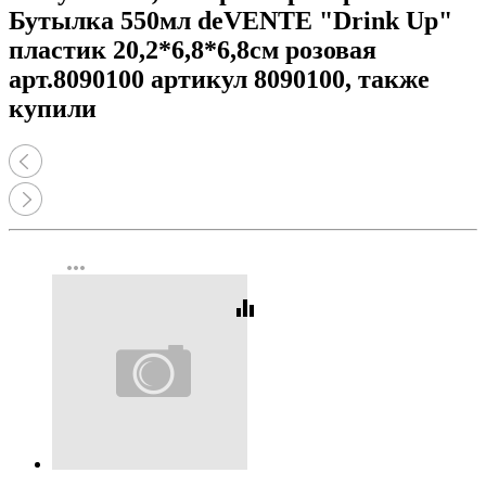
Бутылка 550мл deVENTE "Drink Up"
пластик 20,2*6,8*6,8см розовая
арт.8090100 артикул 8090100, также
купили
more_horiz
equalizer
Код:
203628