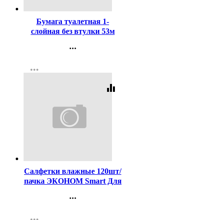
Бумага туалетная 1-
слойная без втулки 53м
серая Набережные Челны
...
Контакты
more_horiz
Регистрация
equalizer
Код:
389627
Салфетки влажные 120шт/
пачка ЭКОНОМ Smart Для
всей семьи универсальные
...
с крышкой (Ст.16)
Контакты
more_horiz