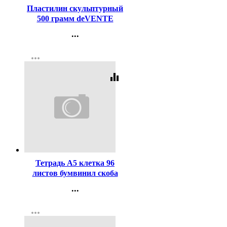
Пластилин скульптурный
500 грамм deVENTE
терракотовый мягкий арт
...
8042906
Контакты
more_horiz
Регистрация
equalizer
Код:
310595
Тетрадь А5 клетка 96
листов бумвинил скоба
Маяк синий арт Т-5096 Б2
...
Контакты
more_horiz
Регистрация