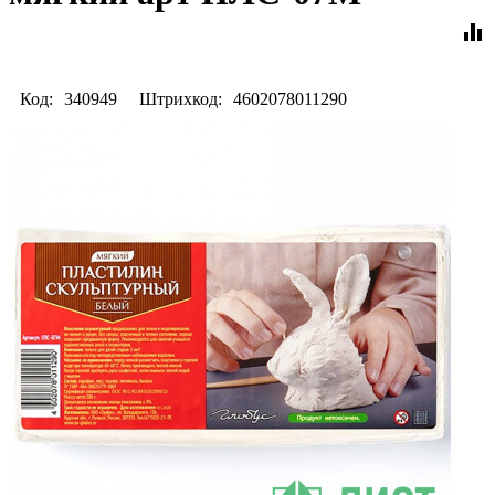
equalizer
Код:
340949
Штрихкод:
4602078011290