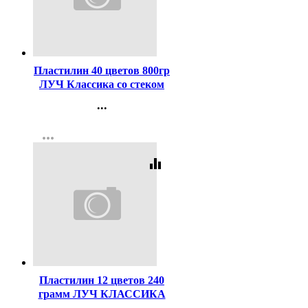
Код:
357697
Пластилин 40 цветов 800гр
ЛУЧ Классика со стеком
картонная коробка арт
...
30С 1922-08
Контакты
more_horiz
Регистрация
equalizer
Код:
40651
Пластилин 12 цветов 240
грамм ЛУЧ КЛАССИКА
со стеком картонная