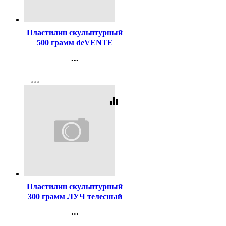
Код:
265858
Пластилин скульптурный
500 грамм deVENTE
белый мягкий арт 8042908
...
Контакты
more_horiz
Регистрация
equalizer
Код:
111936
Пластилин скульптурный
300 грамм ЛУЧ телесный
арт 23С 1482-08
...
Контакты