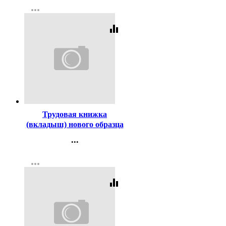
more_horiz
Регистрация
equalizer
Код:
3434
Трудовая книжка
(вкладыш) нового образца
...
Контакты
more_horiz
Регистрация
equalizer