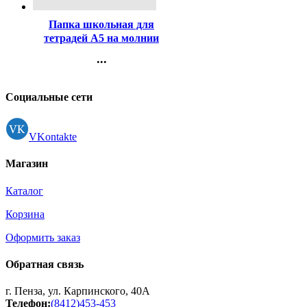
Папка школьная для
тетрадей А5 на молнии
Оникс прозрачная
...
Тиффани арт.ПТ-750
Контакты
Регистрация
Социальные сети
VKontakte
Магазин
Каталог
Корзина
Оформить заказ
Обратная связь
г. Пенза, ул. Карпинского, 40А
Телефон:
(8412)453-453