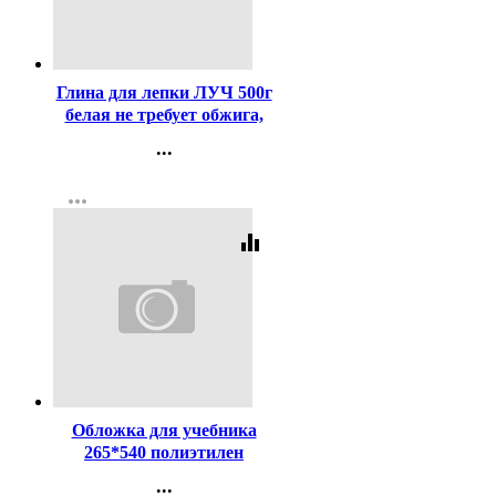
Код:
367307
Глина для лепки ЛУЧ 500г
белая не требует обжига,
затвердевает на воздухе
...
арт 31С 1960-08
Контакты
more_horiz
Регистрация
equalizer
Код:
659
Обложка для учебника
265*540 полиэтилен
150мкм универсальная
...