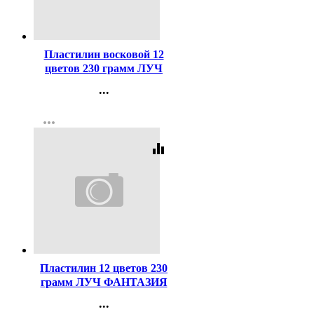
Код:
454000
Пластилин восковой 12
цветов 230 грамм ЛУЧ
ФАНТАЗИЯ пастельный
...
картонная коробка арт.35С
Контакты
2290-08
more_horiz
Регистрация
equalizer
Код:
461123
Пластилин 12 цветов 230
грамм ЛУЧ ФАНТАЗИЯ
классический + золотой +
...
серебряный картонная