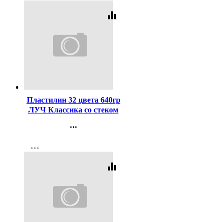
equalizer
Код:
390717
Пластилин 32 цвета 640гр
ЛУЧ Классика со стеком
картонная коробка арт
...
31С 2065-08
Контакты
more_horiz
Регистрация
equalizer