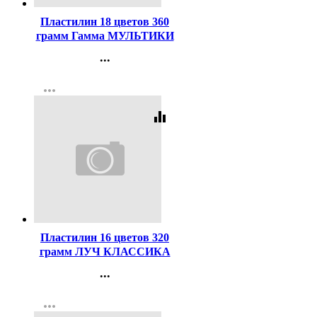
Пластилин 18 цветов 360
грамм Гамма МУЛЬТИКИ
со стеком арт
...
280028/281028
Контакты
more_horiz
Регистрация
equalizer
Код:
44220
Пластилин 16 цветов 320
грамм ЛУЧ КЛАССИКА
со стеком картонная
...
коробка арт 20С1329-08
Контакты
more_horiz
Регистрация