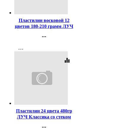
Код:
127992
Пластилин восковой 12
цветов 180-210 грамм ЛУЧ
ФАНТАЗИЯ картонная
...
коробка арт 25C 1523-08
Контакты
more_horiz
Регистрация
equalizer
Код:
232698
Пластилин 24 цвета 480гр
ЛУЧ Классика со стеком
картонная коробка арт
...
28С1642-08