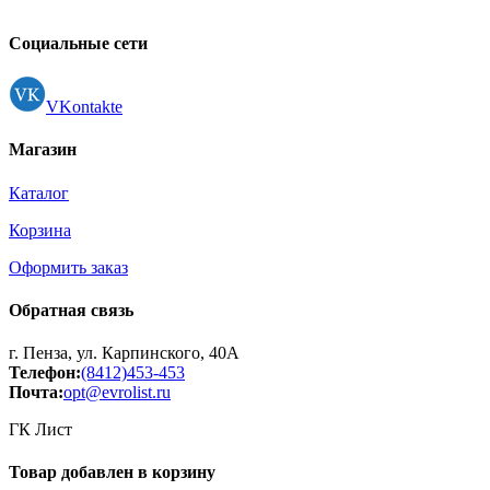
Контакты
коробка арт.35С 2310-08
Регистрация
Социальные сети
VKontakte
Магазин
Каталог
Корзина
Оформить заказ
Обратная связь
г. Пенза, ул. Карпинского, 40А
Телефон:
(8412)453-453
Почта:
opt@evrolist.ru
ГК Лист
Товар добавлен в корзину