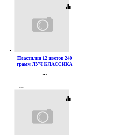
equalizer
Код:
40651
Пластилин 12 цветов 240
грамм ЛУЧ КЛАССИКА
со стеком картонная
...
коробка арт 7С331-08
Контакты
more_horiz
Регистрация
equalizer