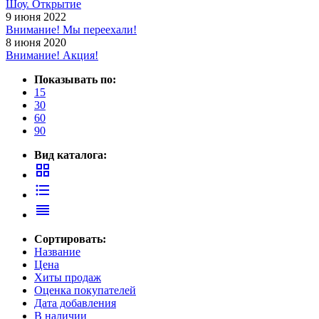
Шоу. Открытие
9 июня 2022
Внимание! Мы переехали!
8 июня 2020
Внимание! Акция!
Показывать по:
15
30
60
90
Вид каталога:
grid_view
format_list_bulleted
reorder
Сортировать:
Название
Цена
Хиты продаж
Оценка покупателей
Дата добавления
В наличии