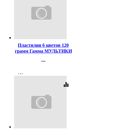
Код:
1830
Пластилин 6 цветов 120
грамм Гамма МУЛЬТИКИ
со стеком картонная
...
коробка арт 280015/281015
Контакты
more_horiz
Регистрация
equalizer
Код:
140167