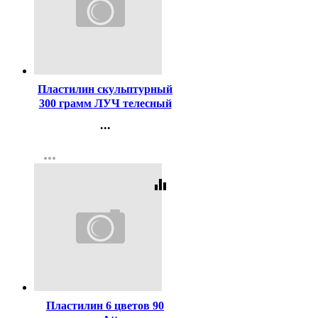
Код:
111936
Пластилин скульптурный
300 грамм ЛУЧ телесный
арт 23С 1482-08
...
Контакты
more_horiz
Регистрация
equalizer
Код:
246123
Пластилин 6 цветов 90