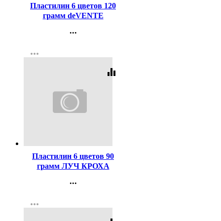
Пластилин 6 цветов 120
грамм deVENTE
Классический со стеком
...
картонная коробка
Контакты
арт.8042414
more_horiz
Регистрация
equalizer
Код:
119668
Пластилин 6 цветов 90
грамм ЛУЧ КРОХА
мягкий со стеком арт 12С
...
863-08
Контакты
more_horiz
Регистрация