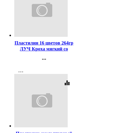
Код:
255917
Пластилин 16 цветов 264гр
ЛУЧ Кроха мягкий со
стеком арт 28С 1646-08
...
Контакты
more_horiz
Регистрация
equalizer
Код:
265857