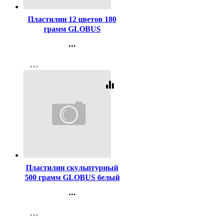
Пластилин 12 цветов 180
грамм GLOBUS
классический повышенной
...
мягкости арт ПЛ12Д
Контакты
more_horiz
Регистрация
equalizer
Код:
340949
Пластилин скульптурный
500 грамм GLOBUS белый
мягкий арт ПЛС-07М
...
Контакты
more_horiz
Регистрация