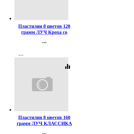
Код:
227987
Пластилин 8 цветов 120
грамм ЛУЧ Кроха со
стеком картоннка коробка
...
арт 25С 1551-08
Контакты
more_horiz
Регистрация
equalizer
Код:
40636
Пластилин 8 цветов 160
грамм ЛУЧ КЛАССИКА
со стеком картонная
...