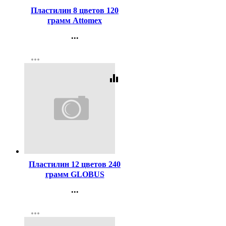
Пластилин 8 цветов 120
грамм Attomex
Классический картонная
...
коробка арт 8042920
Контакты
more_horiz
Регистрация
equalizer
Код:
314706
Пластилин 12 цветов 240
грамм GLOBUS
классический арт ПЛ12-
...
06К
Контакты
more_horiz
Регистрация