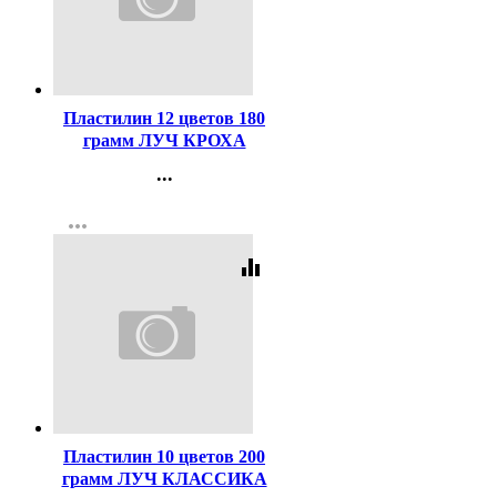
Код:
141465
Пластилин 12 цветов 180
грамм ЛУЧ КРОХА
мягкий со стеком арт 23С
...
1484-08
Контакты
more_horiz
Регистрация
equalizer
Код:
43885
Пластилин 10 цветов 200
грамм ЛУЧ КЛАССИКА