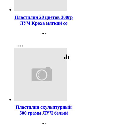
Код:
397812
Пластилин 20 цветов 300гр
ЛУЧ Кроха мягкий со
стеком арт 31С 2063-08
...
Контакты
more_horiz
Регистрация
equalizer
Код:
451064
Пластилин скульптурный
500 грамм ЛУЧ белый
арт.34С 2244-08
...
Контакты