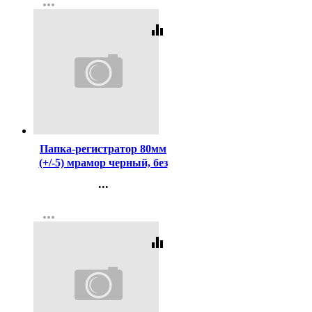
more_horiz
Регистрация
equalizer
Код:
367115
Папка-регистратор 80мм
(+/-5) мрамор черный, без
уголка, собранная
...
Контакты
more_horiz
Регистрация
equalizer