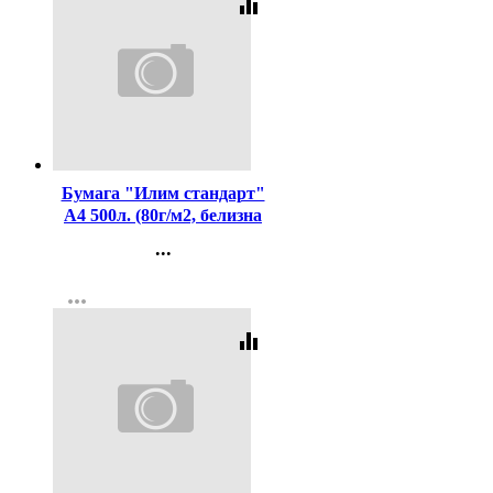
equalizer
Код:
437425
Бумага "Илим стандарт"
А4 500л. (80г/м2, белизна
CIE 146%) (Ст.5)
...
Контакты
more_horiz
Регистрация
equalizer
Код:
352500