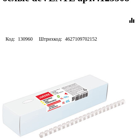
equalizer
Код:
130960
Штрихкод:
4627109702152