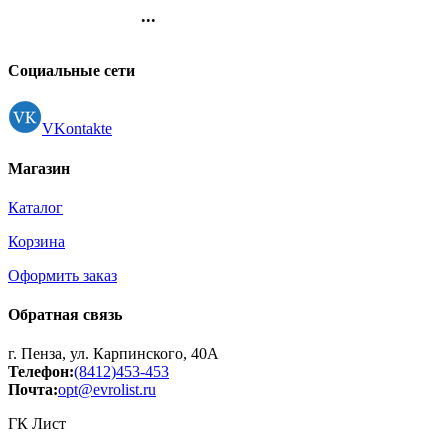
240листов) белые
...
deVENTE арт.4125705
Контакты
Регистрация
Социальные сети
VKontakte
Магазин
Каталог
Корзина
Оформить заказ
Обратная связь
г. Пенза, ул. Карпинского, 40А
Телефон:
(8412)453-453
Почта:
opt@evrolist.ru
ГК Лист