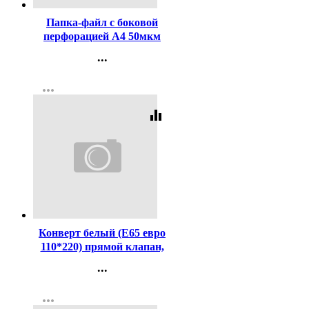
Папка-файл с боковой
перфорацией А4 50мкм
гладкие КОМПЛЕКТ
...
100шт./уп.
Контакты
more_horiz
Регистрация
equalizer
Код:
1475
Конверт белый (Е65 евро
110*220) прямой клапан,
стрип, 80г арт.1786
...
Контакты
more_horiz
Регистрация