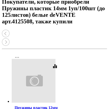
Покупатели, которые приобрели
Пружины пластик 14мм 1уп/100шт (до
125листов) белые deVENTE
арт.4125508, также купили
more_horiz
equalizer
Код:
130959
Пружины пластик 12мм