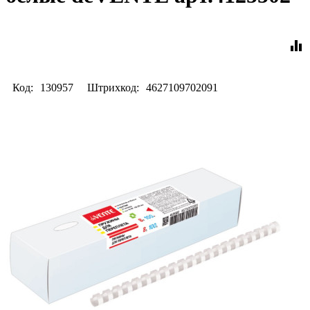
equalizer
Код:
130957
Штрихкод:
4627109702091