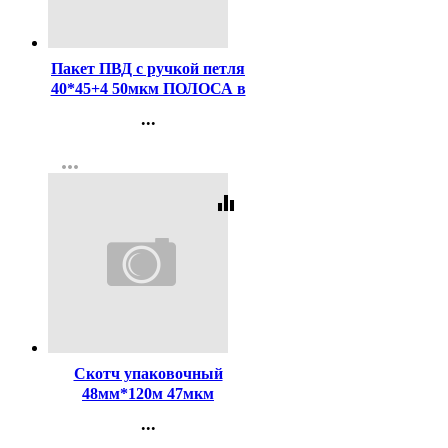
Код:
77398
Пакет ПВД с ручкой петля
40*45+4 50мкм ПОЛОСА в
ассортименте
...
Контакты
more_horiz
Регистрация
equalizer
Код:
203485
Скотч упаковочный
48мм*120м 47мкм
прозрачный арт.483600
...
(Ст.36)