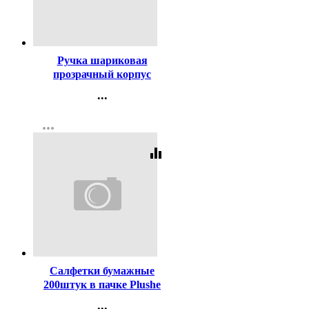
Код:
447
Ручка шариковая
прозрачный корпус
(BEIFA) синий, 0,5мм
...
арт.АА 927 BL
Контакты
more_horiz
Регистрация
equalizer
Код:
256429
Салфетки бумажные
200штук в пачке Plushe
Maxi Белые
...