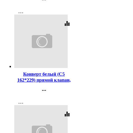
Контакты
more_horiz
Регистрация
equalizer
Код:
1487
Конверт белый (С5
162*229) прямой клапан,
стрип, 80г арт.2786
...
Контакты
more_horiz
Регистрация
equalizer