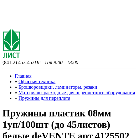
(841-2) 453-453
Пн—Пт 9:00—18:00
Главная
»
Офисная техника
»
Брошюровщики, ламинаторы, резаки
»
Материалы расходные для переплетного оборудования
»
Пружины для переплета
Пружины пластик 08мм
1уп/100шт (до 45листов)
белые deVENTE арт.4125502