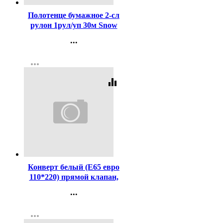
Полотенце бумажное 2-сл
рулон 1рул/уп 30м Snow
Lama белое
...
Контакты
more_horiz
Регистрация
equalizer
Код:
1475
Конверт белый (Е65 евро
110*220) прямой клапан,
стрип, 80г арт.1786
...
Контакты
more_horiz
Регистрация