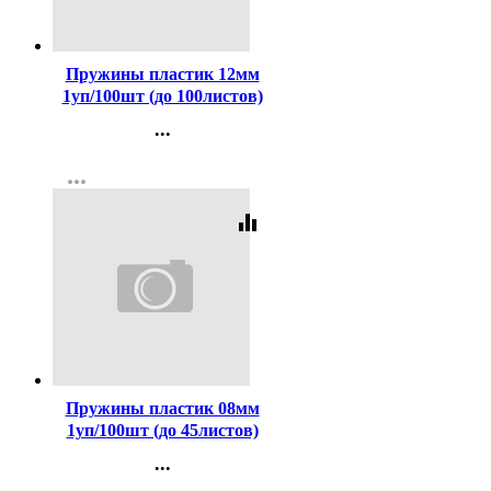
Код:
130959
Пружины пластик 12мм
1уп/100шт (до 100листов)
белые deVENTE
...
арт.4125506
Контакты
more_horiz
Регистрация
equalizer
Код:
130957
Пружины пластик 08мм
1уп/100шт (до 45листов)
белые deVENTE
...
арт.4125502