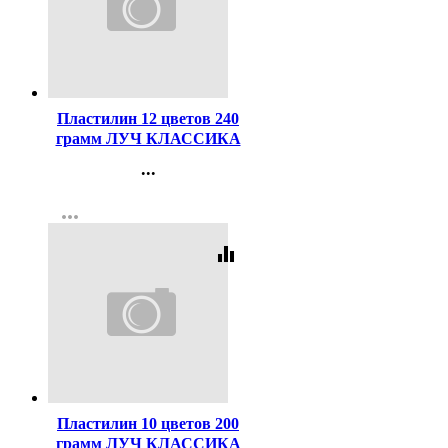
Код:
40651
Пластилин 12 цветов 240
грамм ЛУЧ КЛАССИКА
со стеком картонная
...
коробка арт 7С331-08
Контакты
more_horiz
Регистрация
equalizer
Код:
43885
Пластилин 10 цветов 200
грамм ЛУЧ КЛАССИКА