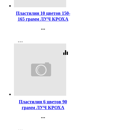
Пластилин 10 цветов 150-
165 грамм ЛУЧ КРОХА
мягкий со стеком арт 12С
...
875-08
Контакты
more_horiz
Регистрация
equalizer
Код:
119668
Пластилин 6 цветов 90
грамм ЛУЧ КРОХА
мягкий со стеком арт 12С
...
863-08
Контакты