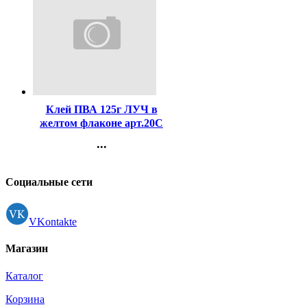
Код:
176050
Клей ПВА 125г ЛУЧ в
желтом флаконе арт.20С
1354-08
...
Контакты
Регистрация
Социальные сети
VKontakte
Магазин
Каталог
Корзина