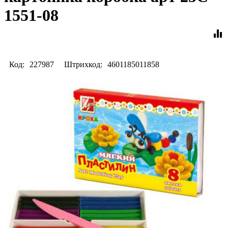
1551-08
equalizer
Код:
227987
Штрихкод:
4601185011858