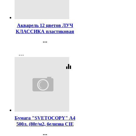
Код:
21507
Акварель 12 цветов ЛУЧ
КЛАССИКА пластиковая
коробка без кисти медовые
...
арт 19С1286-08
Контакты
more_horiz
Регистрация
equalizer
Код:
462
Бумага "SVETOCOPY" А4
500л. (80г/м2, белизна CIE
146%) (Светогорский ЦБК)
...