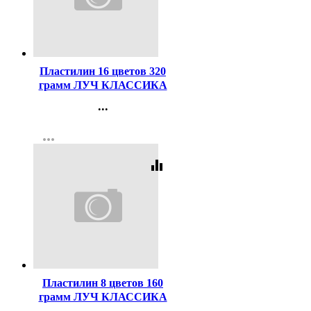
Код:
44220
Пластилин 16 цветов 320
грамм ЛУЧ КЛАССИКА
со стеком картонная
...
коробка арт 20С1329-08
Контакты
more_horiz
Регистрация
equalizer
Код:
40636
Пластилин 8 цветов 160
грамм ЛУЧ КЛАССИКА
со стеком картонная