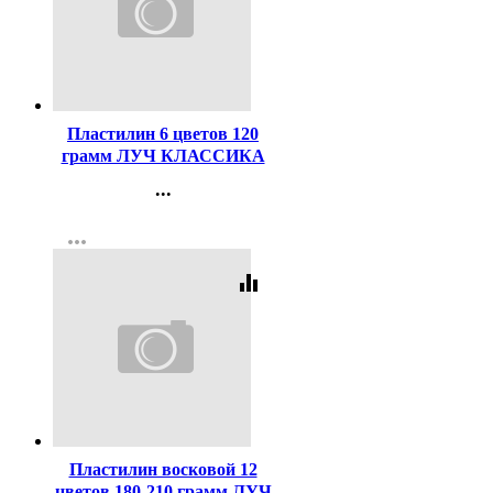
Код:
40635
Пластилин 6 цветов 120
грамм ЛУЧ КЛАССИКА
со стеком картонная
...
коробка арт 12С878-08
Контакты
more_horiz
Регистрация
equalizer
Код:
127992
Пластилин восковой 12
цветов 180-210 грамм ЛУЧ