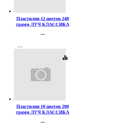
Код:
40651
Пластилин 12 цветов 240
грамм ЛУЧ КЛАССИКА
со стеком картонная
...
коробка арт 7С331-08
Контакты
more_horiz
Регистрация
equalizer
Код:
43885
Пластилин 10 цветов 200
грамм ЛУЧ КЛАССИКА
со стеком картонная
...
коробка арт 7С304-08
Контакты