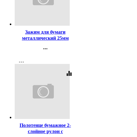
Код:
65216
Зажим для бумаги
металлический 25мм
черный арт.SBC25/4131302
...
Контакты
more_horiz
Регистрация
equalizer
Код:
8111
Полотенце бумажное 2-
слойное рулон с