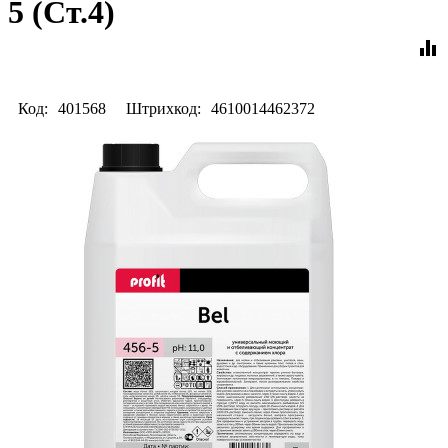
5 (Ст.4)
equalizer
Код:
401568
Штрихкод:
4610014462372