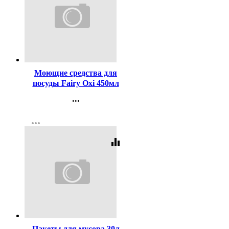
Код:
11395
Моющие средства для
посуды Fairy Oxi 450мл
Сочный лимон
...
Контакты
more_horiz
Регистрация
equalizer
Код:
416407
Пакеты для мусора 30л