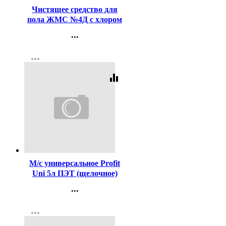
Чистящее средство для
пола ЖМС №4Д с хлором
1000мл (Ст.12)
...
Контакты
more_horiz
Регистрация
equalizer
Код:
401565
М/с универсальное Profit
Uni 5л ПЭТ (щелочное)
арт.464-5П (Ст.4)
...
Контакты
more_horiz
Регистрация