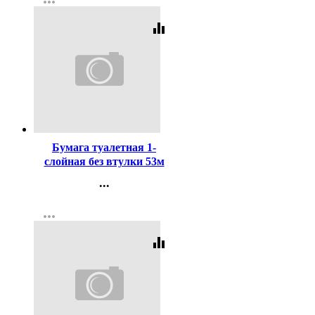
more_horiz
equalizer
Код:
3911
Бумага туалетная 1-
слойная без втулки 53м
серая Набережные Челны
...
Контакты
more_horiz
Регистрация
equalizer