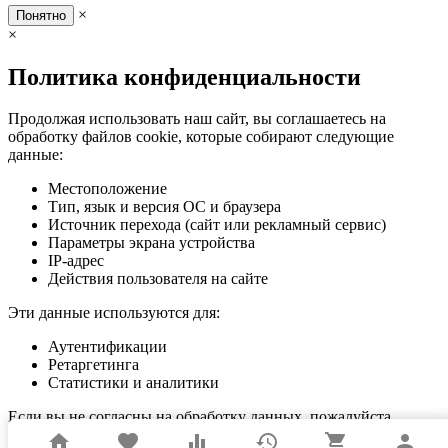
×
Понятно
×
Политика конфиденциальности
Продолжая использовать наш сайт, вы соглашаетесь на
обработку файлов cookie, которые собирают следующие
данные:
Местоположение
Тип, язык и версия ОС и браузера
Источник перехода (сайт или рекламный сервис)
Параметры экрана устройства
IP-адрес
Действия пользователя на сайте
Эти данные используются для:
Аутентификации
Ретаргетинга
Статистики и аналитики
Если вы не согласны на обработку данных, пожалуйста,
покиньте сайт.
home
favorite
equalizer
history
shopping_cart
person