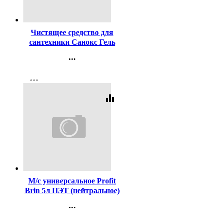
Код:
3022
Чистящее средство для
сантехники Санокс Гель
Антиржавчина 750мл
...
Контакты
more_horiz
Регистрация
equalizer
Код:
401566
М/с универсальное Profit
Brin 5л ПЭТ (нейтральное)
арт.444-5П (Ст.4)
...
Контакты