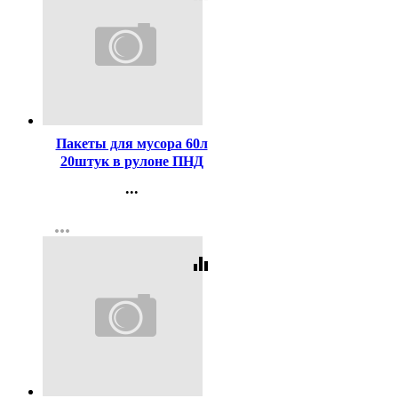
Код:
416408
Пакеты для мусора 60л
20штук в рулоне ПНД
черные 8 микрон Пчела
...
Контакты
more_horiz
Регистрация
equalizer
Код:
120858