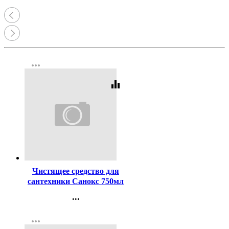
more_horiz
equalizer
Код:
258950
Чистящее средство для
сантехники Санокс 750мл
Антиржавчина
...
Контакты
more_horiz
Регистрация