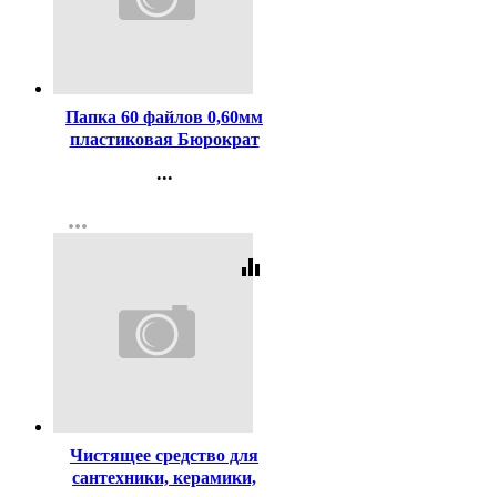
Код:
375273
Папка 60 файлов 0,60мм
пластиковая Бюрократ
синяя, карман
...
арт.BPV60blue
Контакты
more_horiz
Регистрация
equalizer
Код:
36250
Чистящее средство для
сантехники, керамики,