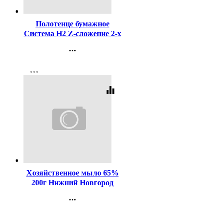
Код:
299817
Полотенце бумажное
Система H2 Z-сложение 2-х
слойное 200л Viero белые
...
арт.Z22-200/KZ202
Контакты
(21,3*22,5)
more_horiz
Регистрация
equalizer
Код:
1651
Хозяйственное мыло 65%
200г Нижний Новгород
...
Контакты