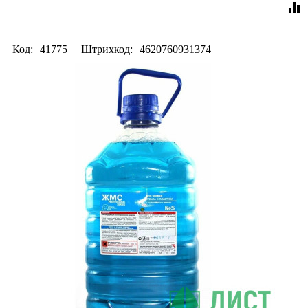
equalizer
Код:
41775
Штрихкод:
4620760931374