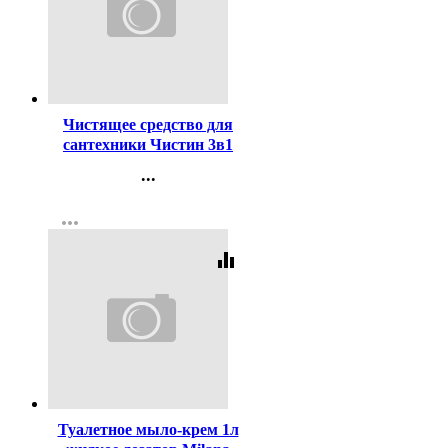
Код:
377024
Чистящее средство для
сантехники Чистин 3в1
750мл с хлором
...
Контакты
more_horiz
Регистрация
equalizer
Код:
297421
Туалетное мыло-крем 1л