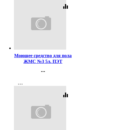
equalizer
Код:
270522
Моющее средство для пола
ЖМС №3 5л. ПЭТ
ручная+машинная мойка
...
Контакты
more_horiz
Регистрация
equalizer