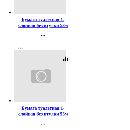
Код:
383167
Бумага туалетная 1-
слойная без втулки 53м
серая Мордовский
...
стандарт
Контакты
more_horiz
Регистрация
equalizer
Код:
3911
Бумага туалетная 1-
слойная без втулки 53м
серая Набережные Челны
...