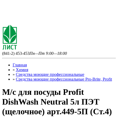
(841-2) 453-453
Пн—Пт 9:00—18:00
Главная
»
Химия
»
Средства моющие профессиональные
»
Средства моющие профессиональные Pro-Brite, Profit
М/с для посуды Profit
DishWash Neutral 5л ПЭТ
(щелочное) арт.449-5П (Ст.4)