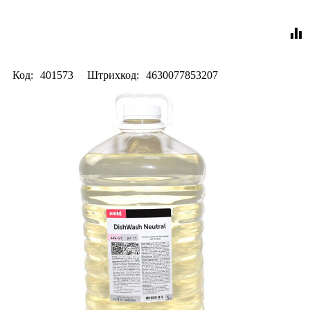
equalizer
Код:
401573
Штрихкод:
4630077853207