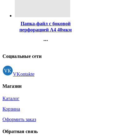
Код:
360972
Папка-файл с боковой
перфорацией А4 40мкм
гладкие КОМПЛЕКТ
...
50шт./уп. арт.ПФ40мкр50
Контакты
(Ст.32)
Регистрация
Социальные сети
VKontakte
Магазин
Каталог
Корзина
Оформить заказ
Обратная связь