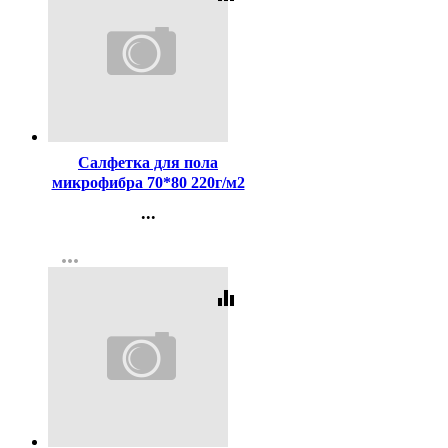
Код:
437742
Салфетка для пола
микрофибра 70*80 220г/м2
б/уп серая арт.55-0712
...
Контакты
more_horiz
Регистрация
equalizer
Код:
153826