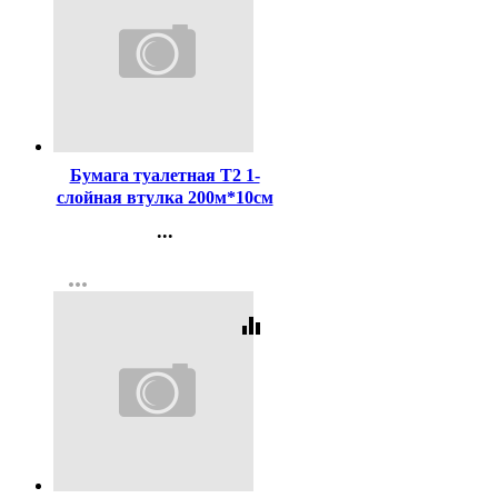
Код:
72718
Бумага туалетная Т2 1-
слойная втулка 200м*10см
рулон белая Tellus (TORK
...
Universal) Т2 арт.120197
Контакты
more_horiz
Регистрация
equalizer
Код:
318