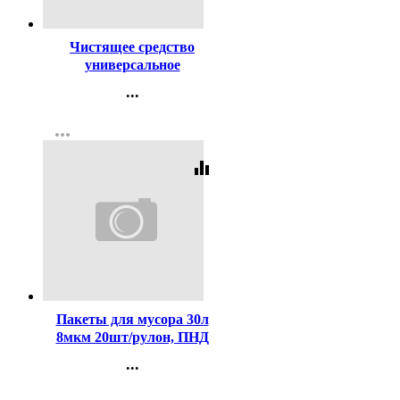
Код:
381791
Чистящее средство
универсальное
ПЕМОЛЮКС 480г
...
Морской Бриз
Контакты
more_horiz
Регистрация
equalizer
Код:
416406
Пакеты для мусора 30л
8мкм 20шт/рулон, ПНД
черные Пчела М
...
Контакты