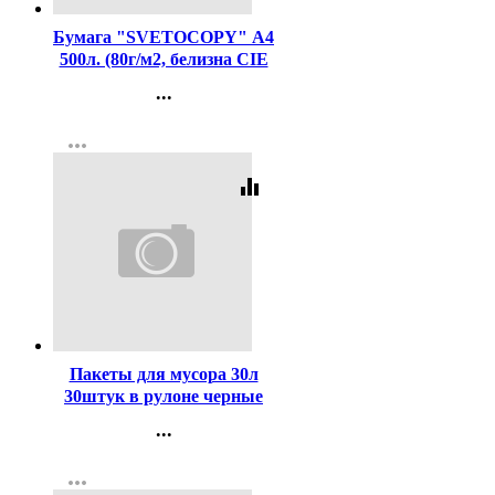
Бумага "SVETOCOPY" А4
500л. (80г/м2, белизна CIE
146%) (Светогорский ЦБК)
...
(Ст.5)
Контакты
more_horiz
Регистрация
equalizer
Код:
416407
Пакеты для мусора 30л
30штук в рулоне черные
Пчела (Ст.35)
...
Контакты
more_horiz
Регистрация