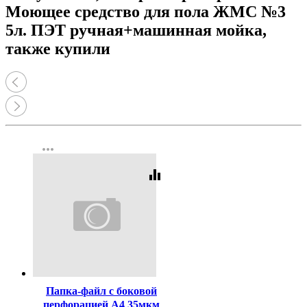
Моющее средство для пола ЖМС №3
5л. ПЭТ ручная+машинная мойка,
также купили
more_horiz
equalizer
Код:
359794
Папка-файл с боковой
перфорацией А4 35мкм