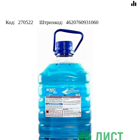
equalizer
Код:
270522
Штрихкод:
4620760931060