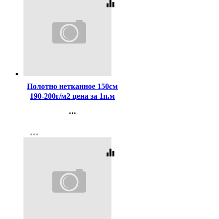
equalizer
Код:
172494
Полотно нетканное 150см
190-200г/м2 цена за 1п.м
...
Контакты
more_horiz
Регистрация
equalizer
Код:
462