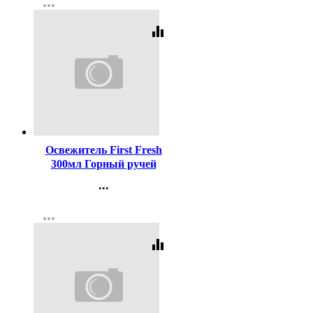
more_horiz
Регистрация
equalizer
Код:
434084
Освежитель First Fresh
300мл Горный ручей
(Ст.12)
...
Контакты
more_horiz
Регистрация
equalizer