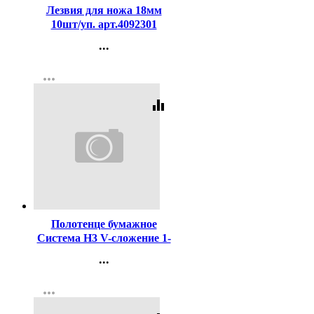
Лезвия для ножа 18мм
10шт/уп. арт.4092301
...
Контакты
more_horiz
Регистрация
equalizer
Код:
443189
Полотенце бумажное
Система H3 V-сложение 1-
сл 200л белое (21*21,6см)
...
(Ст.20) Veiro
Контакты
more_horiz
Регистрация