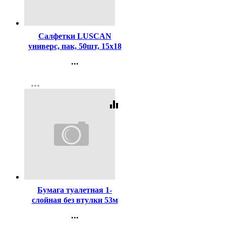
Код:
321546
Салфетки LUSCAN
универс, пак, 50шт, 15х18
...
Контакты
more_horiz
Регистрация
equalizer
Код:
3911
Бумага туалетная 1-
слойная без втулки 53м
серая Набережные Челны
...