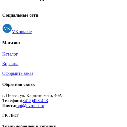
арт.4135312 (Ст.)
Контакты
Регистрация
Социальные сети
VKontakte
Магазин
Каталог
Корзина
Оформить заказ
Обратная связь
г. Пенза, ул. Карпинского, 40А
Телефон:
(8412)453-453
Почта:
opt@evrolist.ru
ГК Лист
Товар добавлен в корзину