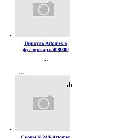
Код:
119238
Циркуль Attomex в
футляре арт.5098300
...
Контакты
more_horiz
Регистрация
equalizer
Код:
98561
Скобы №24/6 Attomex