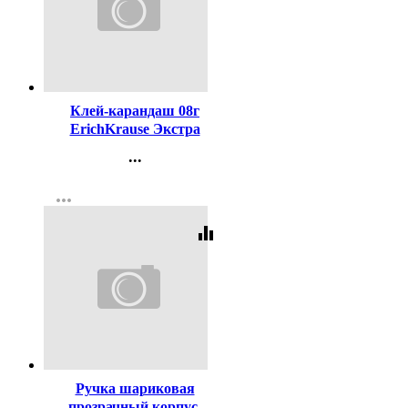
Код:
20631
Клей-карандаш 08г
ErichKrause Экстра
арт.4433 (Ст.30)
...
Контакты
more_horiz
Регистрация
equalizer
Код:
619
Ручка шариковая
прозрачный корпус,