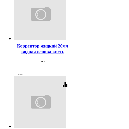
Код:
354
Корректор жидкий 20мл
водная основа кисть
ГАММА арт.341002/04
...
Контакты
more_horiz
Регистрация
equalizer
Код:
20630