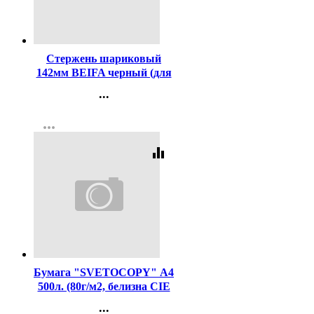
Код:
631
Стержень шариковый
142мм BEIFA черный (для
ручек код 623) арт.АА134-
...
BK
Контакты
more_horiz
Регистрация
equalizer
Код:
462
Бумага "SVETOCOPY" А4
500л. (80г/м2, белизна CIE
146%) (Светогорский ЦБК)
...