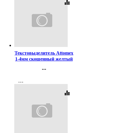
equalizer
Код:
98750
Текстовыделитель Attomex
1-4мм скошенный желтый
арт.5045300
...
Контакты
more_horiz
Регистрация
equalizer
Код:
29977