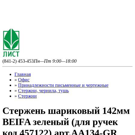
(841-2) 453-453
Пн—Пт 9:00—18:00
Главная
»
Офис
»
Принадлежности письменные и чертежные
»
Стержни, чернила, тушь
»
Стержни
Стержень шариковый 142мм
BEIFA зеленый (для ручек
код 457122) арт.АА134-GR