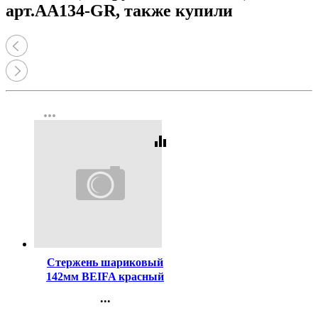
арт.АА134-GR, также купили
more_horiz
equalizer
Код:
48176
Стержень шариковый
142мм BEIFA красный
(для ручек код 49103)
...
арт.АА134-RD
Контакты