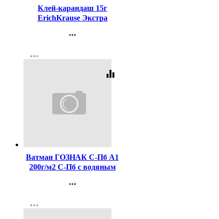
Клей-карандаш 15г
ErichKrause Экстра
арт.4443 (Ст.20/480)
...
Контакты
more_horiz
Регистрация
equalizer
Код:
106484
Ватман ГОЗНАК С-Пб А1
200г/м2 С-Пб с водяным
знаком ф 610*860
...
(Стандарт 100)
Контакты
more_horiz
Регистрация