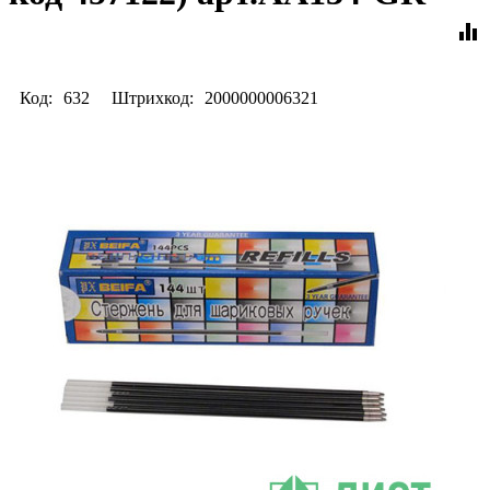
equalizer
Код:
632
Штрихкод:
2000000006321