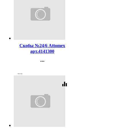
Код:
98561
Скобы №24/6 Attomex
арт.4141300
...
Контакты
more_horiz
Регистрация
equalizer
Код:
447