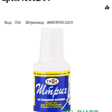
equalizer
Код:
354
Штрихкод:
4600395012419