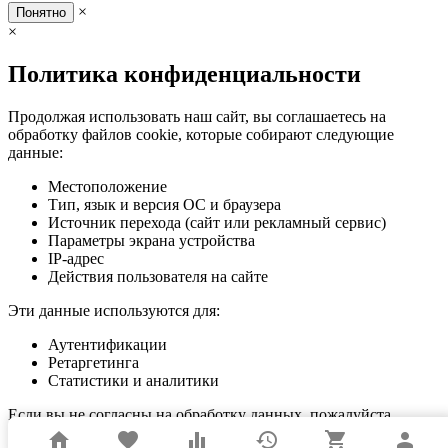
×
Понятно
×
Политика конфиденциальности
Продолжая использовать наш сайт, вы соглашаетесь на
обработку файлов cookie, которые собирают следующие
данные:
Местоположение
Тип, язык и версия ОС и браузера
Источник перехода (сайт или рекламный сервис)
Параметры экрана устройства
IP-адрес
Действия пользователя на сайте
Эти данные используются для:
Аутентификации
Ретаргетинга
Статистики и аналитики
Если вы не согласны на обработку данных, пожалуйста,
покиньте сайт.
home
favorite
equalizer
history
shopping_cart
person