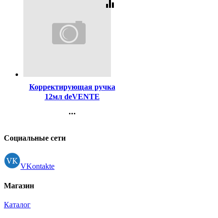
equalizer
Код:
121663
Корректирующая ручка
12мл deVENTE
металлический
...
наконечник арт.4061109
Контакты
Регистрация
Социальные сети
VKontakte
Магазин
Каталог