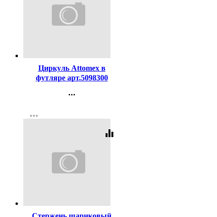
Код:
119238
Циркуль Attomex в
футляре арт.5098300
...
Контакты
more_horiz
Регистрация
equalizer
Код:
448
Стержень шариковый