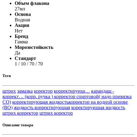
Объем флакона
27мл
Основа
Водная
Акция
Нет
Бренд
Гамма
Морозостойкость
Да
Стандарт
1 / 10 / 70 / 70
Теги
штрих
замазка
коректор
корректирующ…
карандаш -
коррект… (корр. ручка ) корректор спиртовой( надо привязка
СО)
корректирующая жидкостькорректор на водной основе
(ВО)
жидкость корректирующая
коректирующая жидкость
штрих корректор
штрих коректор
Описание товара