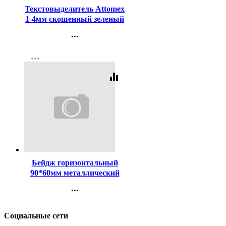
Текстовыделитель Attomex
1-4мм скошенный зеленый
арт.5045301
...
Контакты
more_horiz
Регистрация
equalizer
Код:
98547
Бейдж горизонтальный
90*60мм металлический
зажим-булавка deVENTE
...
арт.4010300/МС-25
Контакты
Регистрация
Социальные сети