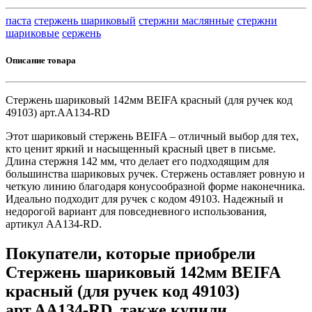
паста
стержень шариковый
стержни маслянные
стержни
шариковые
сержень
Описание товара
Стержень шариковый 142мм BEIFA красный (для ручек код
49103) арт.АА134-RD
Этот шариковый стержень BEIFA – отличный выбор для тех,
кто ценит яркий и насыщенный красный цвет в письме.
Длина стержня 142 мм, что делает его подходящим для
большинства шариковых ручек. Стержень оставляет ровную и
четкую линию благодаря конусообразной форме наконечника.
Идеально подходит для ручек с кодом 49103. Надежный и
недорогой вариант для повседневного использования,
артикул АА134-RD.
Покупатели, которые приобрели
Стержень шариковый 142мм BEIFA
красный (для ручек код 49103)
арт.АА134-RD, также купили