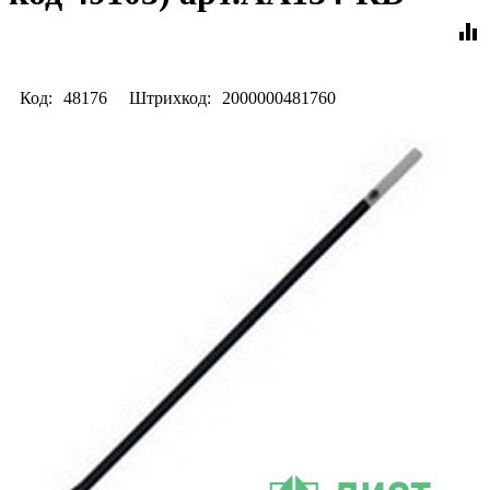
equalizer
Код:
48176
Штрихкод:
2000000481760