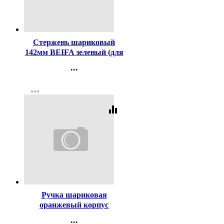
Код:
632
Стержень шариковый
142мм BEIFA зеленый (для
ручек код 457122)
...
арт.АА134-GR
Контакты
more_horiz
Регистрация
equalizer
Код:
80194
Ручка шариковая
оранжевый корпус
(ErichKrause) R-301 Охра
...