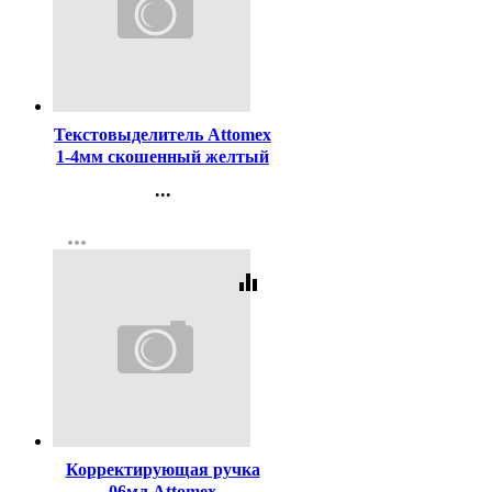
Код:
98750
Текстовыделитель Attomex
1-4мм скошенный желтый
арт.5045300
...
Контакты
more_horiz
Регистрация
equalizer
Код:
94157
Корректирующая ручка
06мл Attomex