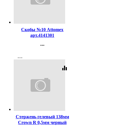
Код:
131049
Скобы №10 Attomex
арт.4141301
...
Контакты
more_horiz
Регистрация
equalizer
Код:
991
Стержень гелевый 138мм
Crown R 0,5мм черный