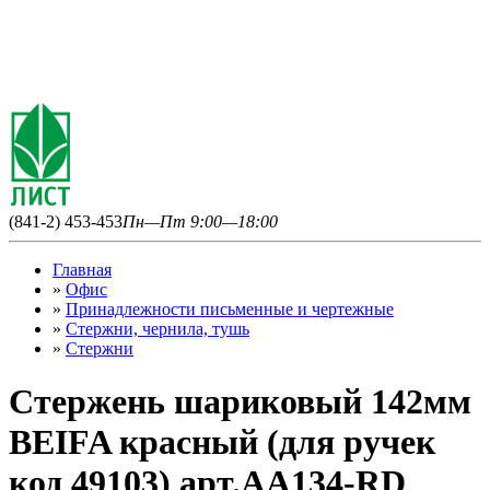
(841-2) 453-453
Пн—Пт 9:00—18:00
Главная
»
Офис
»
Принадлежности письменные и чертежные
»
Стержни, чернила, тушь
»
Стержни
Стержень шариковый 142мм
BEIFA красный (для ручек
код 49103) арт.АА134-RD