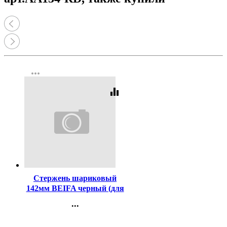
more_horiz
equalizer
Код:
631
Стержень шариковый
142мм BEIFA черный (для
ручек код 623) арт.АА134-
...
BK
Контакты