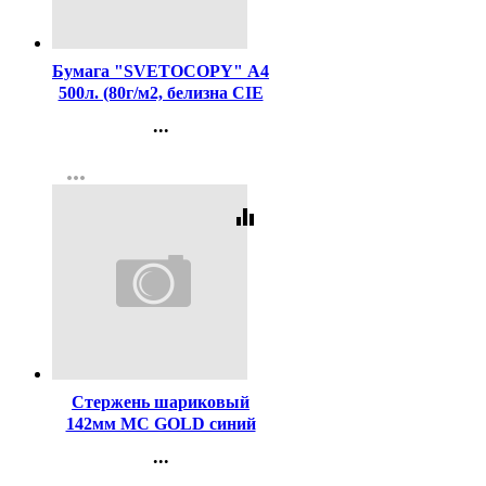
Код:
462
Бумага "SVETOCOPY" А4
500л. (80г/м2, белизна CIE
146%) (Светогорский ЦБК)
...
(Ст.5)
Контакты
more_horiz
Регистрация
equalizer
Код:
2999
Стержень шариковый
142мм MC GOLD синий
(для ручек код 619)
...
Контакты