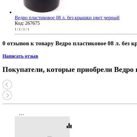
Ведро пластиковое 08 л. без крышки цвет черный
Код: 267675
1 / 1 / 1 / 1
0 отзывов к товару Ведро пластиковое 08 л. без 
Написать отзыв
Покупатели, которые приобрели Ведро п
more_horiz
equalizer