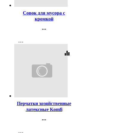
Совок для мусора с
кромкой
...
Контакты
more_horiz
Регистрация
equalizer
Код:
387479
Перчатки хозяйственные
латексные Komfi
БИКОЛОР
...
СВЕРХПРОЧНЫЕ бело-
Контакты
красный размер М
more_horiz