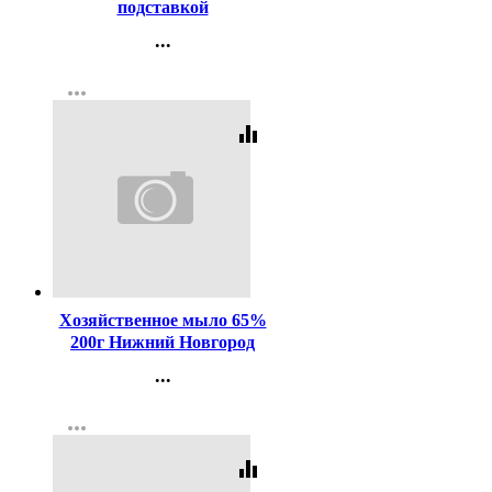
подставкой
...
Контакты
more_horiz
Регистрация
equalizer
Код:
1651
Хозяйственное мыло 65%
200г Нижний Новгород
...
Контакты
more_horiz
Регистрация
equalizer