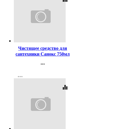
Код:
258950
Чистящее средство для
сантехники Санокс 750мл
Антиржавчина
...
Контакты
more_horiz
Регистрация
equalizer
Код:
380352