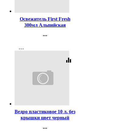
Код:
434083
Освежитель First Fresh
300мл Альпийская
свежесть (Ст.12)
...
Контакты
more_horiz
Регистрация
equalizer
Код:
428007
Ведро пластиковое 10 л. без
крышки цвет черный
арт.00-00000066
...
Контакты