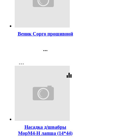
Код:
1781
Веник Сорго прошивной
...
Контакты
more_horiz
Регистрация
equalizer
Код:
157634
Насадка д/швабры
МорМ4-Н лапша (14*44)