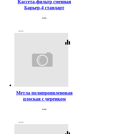
Кассета-фильтр сменная
Барьер-4 стандарт
...
Контакты
more_horiz
Регистрация
equalizer
Код:
4428
Метла полипропиленовая
плоская с черенком
...
Контакты
more_horiz
Регистрация
equalizer