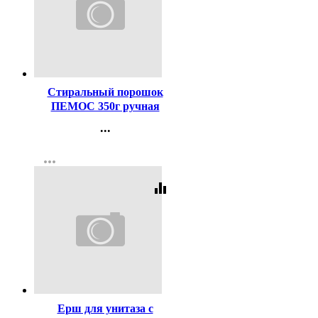
Код:
75580
Стиральный порошок
ПЕМОС 350г ручная
стирка
...
Контакты
more_horiz
Регистрация
equalizer
Код:
230904
Ерш для унитаза с