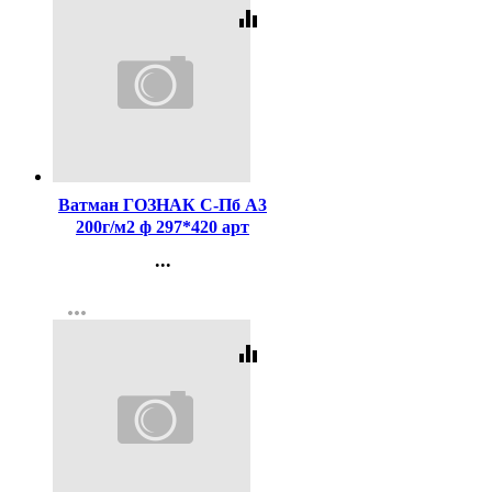
equalizer
Код:
37480
Ватман ГОЗНАК С-Пб А3
200г/м2 ф 297*420 арт
БЧ-0590
...
Контакты
more_horiz
Регистрация
equalizer
Код:
2946