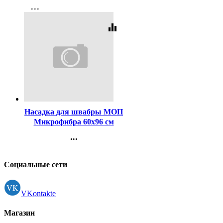
more_horiz
Регистрация
equalizer
Код:
176466
Насадка для швабры МОП
Микрофибра 60х96 см
лента цельная
...
Контакты
Регистрация
Социальные сети
VKontakte
Магазин