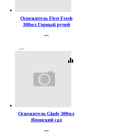
Код:
434084
Освежитель First Fresh
300мл Горный ручей
(Ст.12)
...
Контакты
more_horiz
Регистрация
equalizer
Код:
410729
Освежитель Glade 300мл
Японский сад
...
Контакты