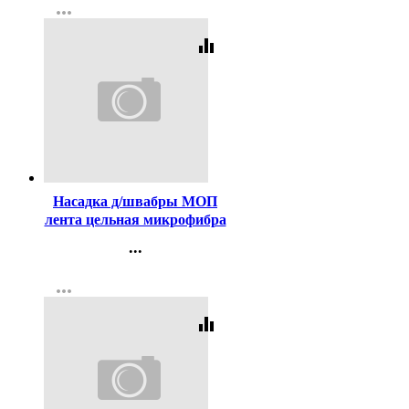
more_horiz
Регистрация
equalizer
Код:
210055
Насадка д/швабры МОП
лента цельная микрофибра
50*80см
...
Контакты
more_horiz
Регистрация
equalizer