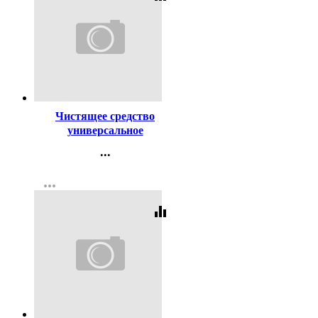
Код:
11783
Чистящее средство
универсальное
ПЕМОЛЮКС 480г Лимон
...
Контакты
more_horiz
Регистрация
equalizer
Код:
389531