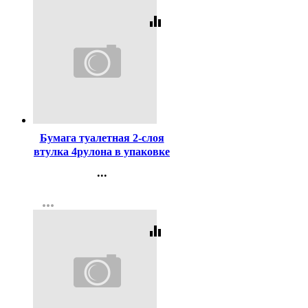
equalizer
Код:
255921
Бумага туалетная 2-слоя
втулка 4рулона в упаковке
17,5 метров Joy Eco белая
...
(Ст.12)
Контакты
more_horiz
Регистрация
equalizer