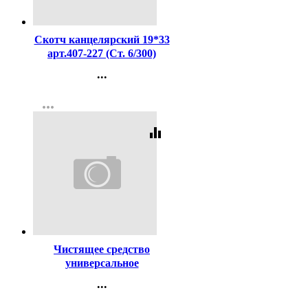
Код:
2126
Скотч канцелярский 19*33
арт.407-227 (Ст. 6/300)
...
Контакты
more_horiz
Регистрация
equalizer
Код:
11783
Чистящее средство
универсальное
ПЕМОЛЮКС 480г Лимон
...
Контакты