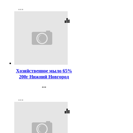
Контакты
more_horiz
Регистрация
equalizer
Код:
1651
Хозяйственное мыло 65%
200г Нижний Новгород
...
Контакты
more_horiz
Регистрация
equalizer