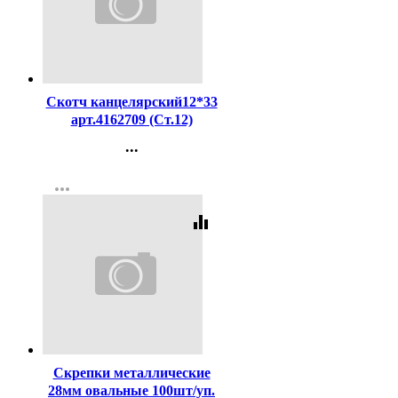
Код:
216416
Скотч канцелярский12*33
арт.4162709 (Ст.12)
...
Контакты
more_horiz
Регистрация
equalizer
Код:
334
Скрепки металлические
28мм овальные 100шт/уп.