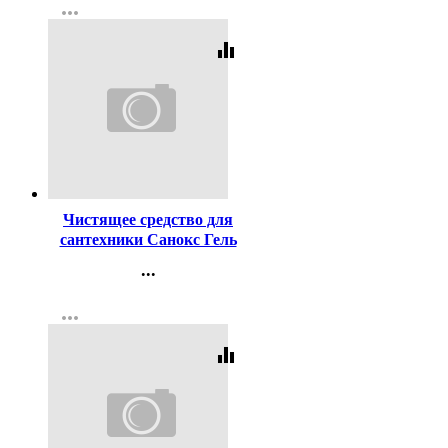
more_horiz
Регистрация
equalizer
Код:
3022
Чистящее средство для
сантехники Санокс Гель
Антиржавчина 750мл
...
Контакты
more_horiz
Регистрация
equalizer