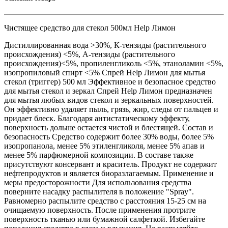
Чистящее средство для стекол 500мл Help Лимон
Дистиллированная вода >30%, К-тензиды (растительного
происхождения) <5%, А-тензиды (растительного
происхождения)<5%, пропиленгликоль <5%, этаноламин <5%,
изопропиловый спирт <5% Спрей Help Лимон для мытья
стекол (триггер) 500 мл Эффективное и безопасное средство
для мытья стекол и зеркал Спрей Help Лимон предназначен
для мытья любых видов стекол и зеркальных поверхностей.
Он эффективно удаляет пыль, грязь, жир, следы от пальцев и
придает блеск. Благодаря антистатическому эффекту,
поверхность дольше остается чистой и блестящей. Состав и
безопасность Средство содержит более 30% воды, более 5%
изопропанола, менее 5% этиленгликоля, менее 5% апав и
менее 5% парфюмерной композиции. В составе также
присутствуют консервант и краситель. Продукт не содержит
нефтепродуктов и является биоразлагаемым. Применение и
меры предосторожности Для использования средства
поверните насадку распылителя в положение "Spray".
Равномерно распылите средство с расстояния 15-25 см на
очищаемую поверхность. После применения протрите
поверхность тканью или бумажной салфеткой. Избегайте