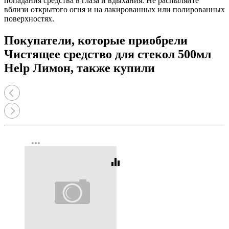
попадания средства в глаза и вдыхания. Не распыляйте
вблизи открытого огня и на лакированных или полированных
поверхностях.
Покупатели, которые приобрели
Чистящее средство для стекол 500мл
Help Лимон, также купили
more_horiz
equalizer
Код:
462