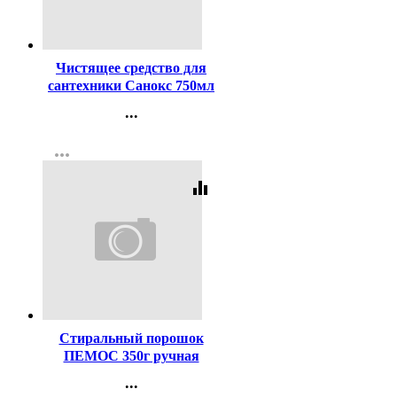
Код:
258950
Чистящее средство для
сантехники Санокс 750мл
Антиржавчина
...
Контакты
more_horiz
Регистрация
equalizer
Код:
75580
Стиральный порошок
ПЕМОС 350г ручная
стирка
...