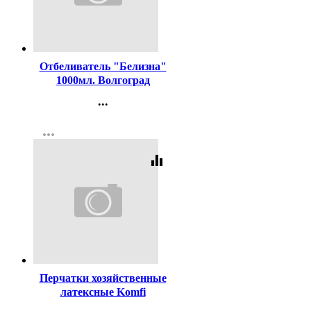
Код:
1111
Отбеливатель "Белизна"
1000мл. Волгоград
...
Контакты
more_horiz
Регистрация
equalizer
Код:
387479
Перчатки хозяйственные
латексные Komfi
БИКОЛОР