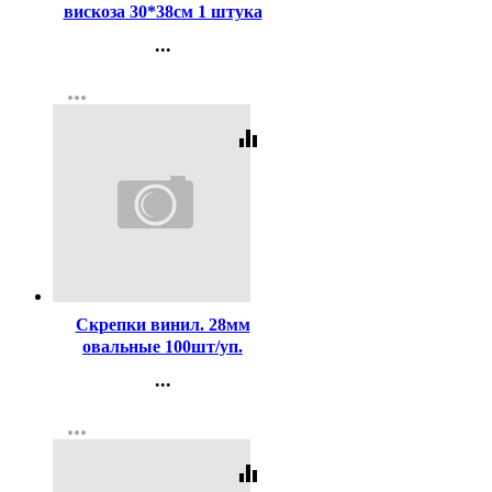
вискоза 30*38см 1 штука
без упаковки
...
Контакты
more_horiz
Регистрация
equalizer
Код:
98649
Скрепки винил. 28мм
овальные 100шт/уп.
deVENTE цветные
...
арт.4135324
Контакты
more_horiz
Регистрация
equalizer