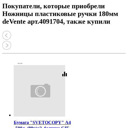
Покупатели, которые приобрели
Ножницы пластиковые ручки 180мм
deVente арт.4091704, также купили
more_horiz
equalizer
Код:
462
Бумага "SVETOCOPY" А4