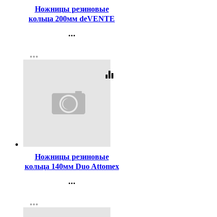
Ножницы резиновые
кольца 200мм deVENTE
арт.4091313
...
Контакты
more_horiz
Регистрация
equalizer
Код:
233551
Ножницы резиновые
кольца 140мм Duo Attomex
арт.4091820 (Ст.12)
...
Контакты
more_horiz
Регистрация