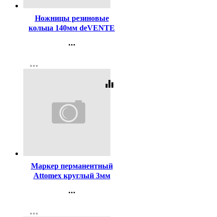
Ножницы резиновые
кольца 140мм deVENTE
арт.4091304
...
Контакты
more_horiz
Регистрация
equalizer
Код:
140853
Маркер перманентный
Attomex круглый 3мм
черный арт.5043501
...
Контакты
more_horiz
Регистрация