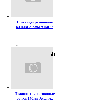
Код:
148907
Ножницы резиновые
кольца 215мм Attache
арт.262866 (Ст.4)
...
Контакты
more_horiz
Регистрация
equalizer
Код:
98530
Ножницы пластиковые
ручки 140мм Attomex
арт.4091301