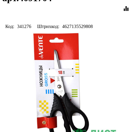
equalizer
Код:
341276
Штрихкод:
4627135529808