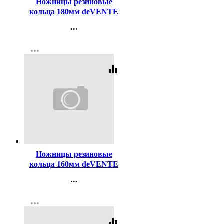
Ножницы резиновые
кольца 180мм deVENTE
арт.4091312
...
Контакты
more_horiz
Регистрация
equalizer
Код:
98534
Ножницы резиновые
кольца 160мм deVENTE
арт.4091318
...
Контакты
more_horiz
Регистрация
equalizer