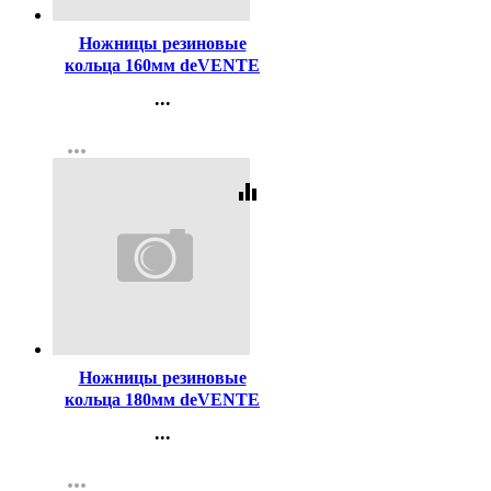
Ножницы резиновые
кольца 160мм deVENTE
арт.4091318
...
Контакты
more_horiz
Регистрация
equalizer
Код:
98537
Ножницы резиновые
кольца 180мм deVENTE
арт.4091312
...
Контакты
more_horiz
Регистрация