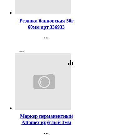
Код:
59004
Резинка банковская 50г
60мм арт.336933
...
Контакты
more_horiz
Регистрация
equalizer
Код:
140853
Маркер перманентный
Attomex круглый 3мм
черный арт.5043501
...
Контакты