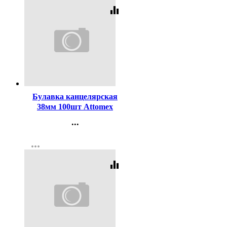
equalizer
Код:
98647
Булавка канцелярская
38мм 100шт Attomex
арт.4130300
...
Контакты
more_horiz
Регистрация
equalizer