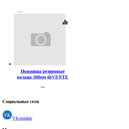
корпус, пластиковый
Контакты
арт.5032601
more_horiz
Регистрация
equalizer
Код:
98534
Ножницы резиновые
кольца 160мм deVENTE
арт.4091318
...
Контакты
Регистрация
Социальные сети
VKontakte