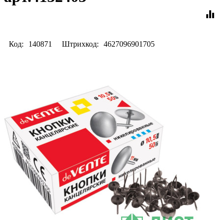
equalizer
Код:
140871
Штрихкод:
4627096901705