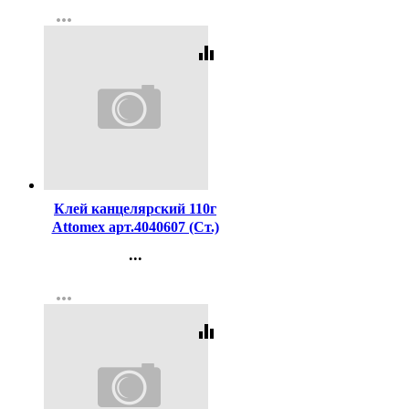
more_horiz
Регистрация
equalizer
Код:
208590
Клей канцелярский 110г
Attomex арт.4040607 (Ст.)
...
Контакты
more_horiz
Регистрация
equalizer