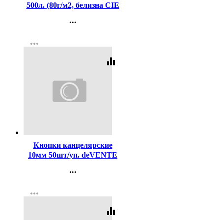
500л. (80г/м2, белизна CIE
146%) (Светогорский ЦБК)
...
(Ст.5)
Контакты
more_horiz
Регистрация
equalizer
Код:
107119
Кнопки канцелярские
10мм 50шт/уп. deVENTE
цветные арт.4132404
...
Контакты
more_horiz
Регистрация
equalizer