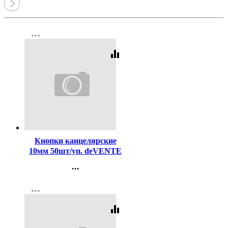
more_horiz
equalizer
Код:
107116
Кнопки канцелярские
10мм 50шт/уп. deVENTE
омедненные арт.4132402
...
Контакты
more_horiz
Регистрация
equalizer