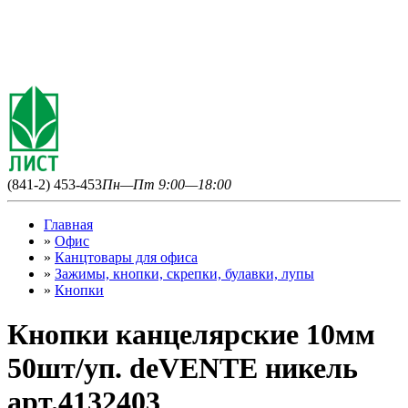
(841-2) 453-453
Пн—Пт 9:00—18:00
Главная
»
Офис
»
Канцтовары для офиса
»
Зажимы, кнопки, скрепки, булавки, лупы
»
Кнопки
Кнопки канцелярские 10мм
50шт/уп. deVENTE никель
арт.4132403