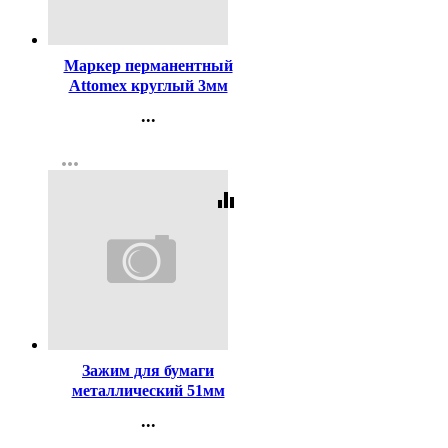
Код:
140853
Маркер перманентный
Attomex круглый 3мм
черный арт.5043501
...
Контакты
more_horiz
Регистрация
equalizer
Код:
123
Зажим для бумаги
металлический 51мм
черный арт. SBC51/4131305
...
Контакты