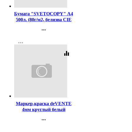
Код:
462
Бумага "SVETOCOPY" А4
500л. (80г/м2, белизна CIE
146%) (Светогорский ЦБК)
...
(Ст.5)
Контакты
more_horiz
Регистрация
equalizer
Код:
208571
Маркер-краска deVENTE
4мм круглый белый
арт.5043700 (Ст.12)
...
Контакты