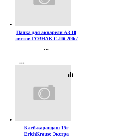
Код:
7981
Папка для акварели А3 10
листов ГОЗНАК С-Пб 200г/
м2, ФЛОРА арт.ПА3/10
...
Контакты
more_horiz
Регистрация
equalizer
Код:
20630
Клей-карандаш 15г
ErichKrause Экстра