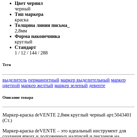
Цвет чернил
черный
Тип маркера
краска
Толщина линии письма_
2,8мм
Форма наконечника
круглый
Стандарт
1 / 12 / 144 / 288
Теги
выделитель
перманентный
маркер выделительный
маркер
цветной
маркер желтый
маркер зеленый
девенте
Описание товара
Маркер-краска deVENTE 2,8мм круглый черный арт.5043401
(Ст.)
Маркер-краска deVENTE – это идеальный инструмент для
создания ярких и долговечных надписей и рисунков на