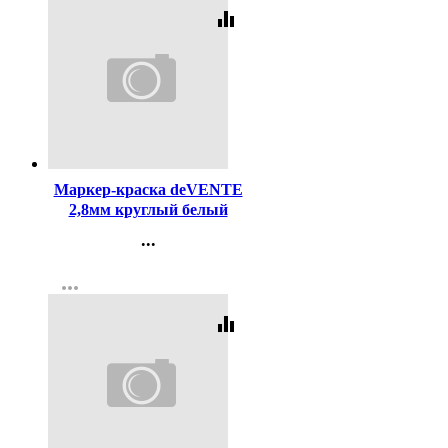
equalizer
Код:
107138
Маркер-краска deVENTE
2,8мм круглый белый
арт.5043400
...
Контакты
more_horiz
Регистрация
equalizer