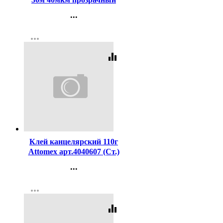
...
Контакты
more_horiz
Регистрация
equalizer
Код:
208590
Клей канцелярский 110г
Attomex арт.4040607 (Ст.)
...
Контакты
more_horiz
Регистрация
equalizer