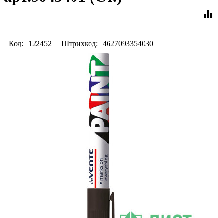
equalizer
Код:
122452
Штрихкод:
4627093354030