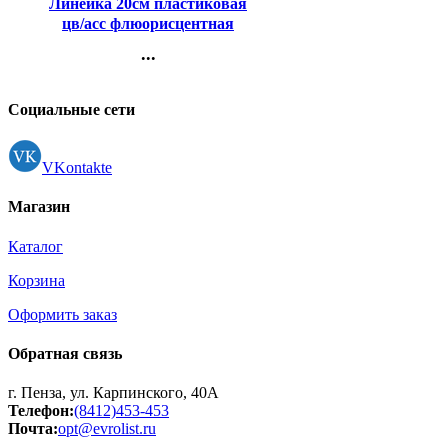
Линейка 20см пластиковая
цв/асс флюорисцентная
Неон (Neon) СТАММ
...
арт.ЛН11
Контакты
Регистрация
Социальные сети
VKontakte
Магазин
Каталог
Корзина
Оформить заказ
Обратная связь
г. Пенза, ул. Карпинского, 40А
Телефон:
(8412)453-453
Почта:
opt@evrolist.ru