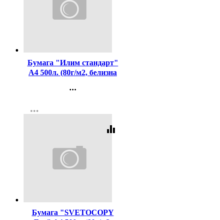
Код:
437425
Бумага "Илим стандарт"
А4 500л. (80г/м2, белизна
CIE 146%) (Ст.5)
...
Контакты
more_horiz
Регистрация
equalizer
Код:
382201
Бумага "SVETOCOPY