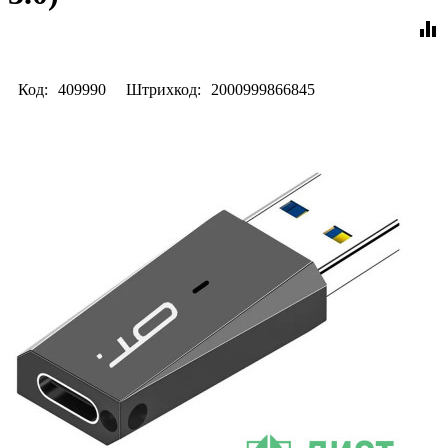
equalizer
Код:
409990
Штрихкод:
2000999866845