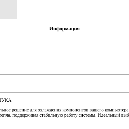
я обработка
 оргтехники
Информация
О
е с отделениями
ля
тов
 птицы, животные
ШТУКА
ное решение для охлаждения компонентов вашего компьютера. 
тепла, поддерживая стабильную работу системы. Идеальный выбо