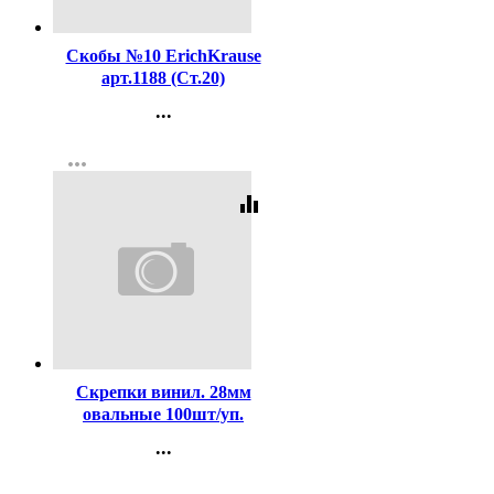
Код:
16199
Скобы №10 ErichKrause
арт.1188 (Ст.20)
...
Контакты
more_horiz
Регистрация
equalizer
Код:
98649
Скрепки винил. 28мм
овальные 100шт/уп.
deVENTE цветные
...
арт.4135324
Контакты