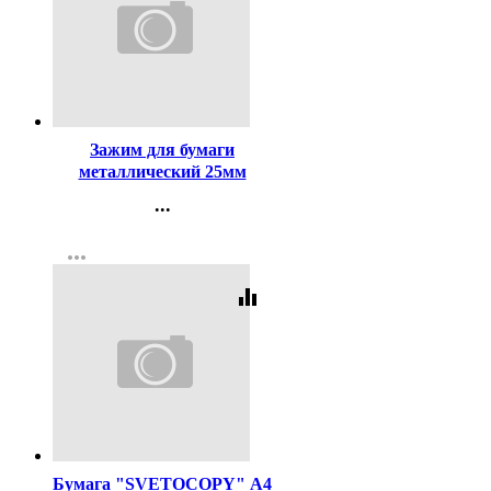
Код:
116
Зажим для бумаги
металлический 25мм
цветной арт.
...
SBC25С/19306/4131315
Контакты
more_horiz
Регистрация
equalizer
Код:
462
Бумага "SVETOCOPY" А4