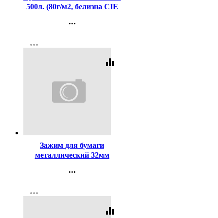
500л. (80г/м2, белизна CIE
146%) (Светогорский ЦБК)
...
(Ст.5)
Контакты
more_horiz
Регистрация
equalizer
Код:
4722
Зажим для бумаги
металлический 32мм
цветной
...
арт.SBC32C/19305/4131316
Контакты
more_horiz
Регистрация
equalizer