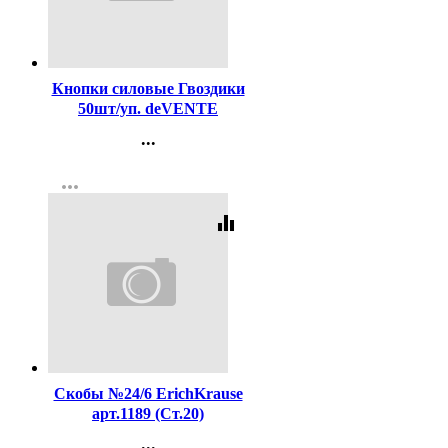
Код:
107124
Кнопки силовые Гвоздики
50шт/уп. deVENTE
цветные арт.4132401
...
Контакты
more_horiz
Регистрация
equalizer
Код:
16204
Скобы №24/6 ErichKrause
арт.1189 (Ст.20)
...