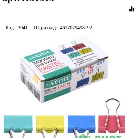
equalizer
Код:
3041
Штрихкод:
4627079498192