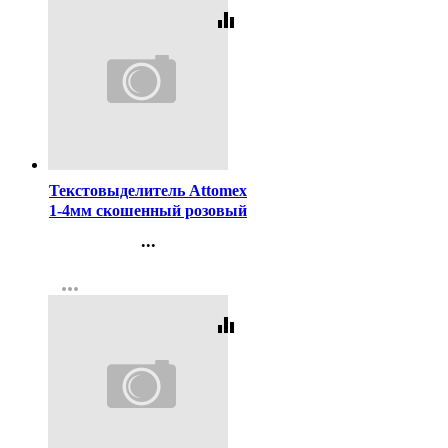
equalizer
Код:
98759
Текстовыделитель Attomex
1-4мм скошенный розовый
арт.5045303
...
Контакты
more_horiz
Регистрация
equalizer