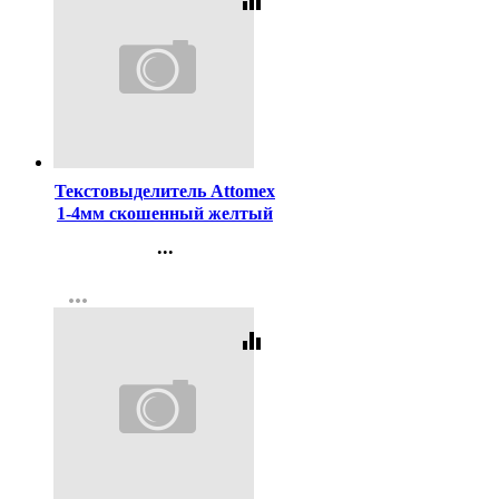
equalizer
Код:
98750
Текстовыделитель Attomex
1-4мм скошенный желтый
арт.5045300
...
Контакты
more_horiz
Регистрация
equalizer
Код:
98752