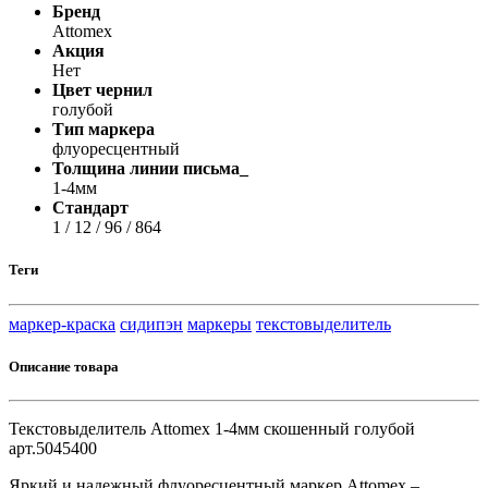
Бренд
Attomex
Акция
Нет
Цвет чернил
голубой
Тип маркера
флуоресцентный
Толщина линии письма_
1-4мм
Стандарт
1 / 12 / 96 / 864
Теги
маркер-краска
сидипэн
маркеры
текстовыделитель
Описание товара
Текстовыделитель Attomex 1-4мм скошенный голубой
арт.5045400
Яркий и надежный флуоресцентный маркер Attomex –