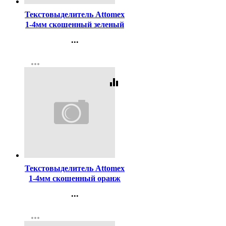
Текстовыделитель Attomex
1-4мм скошенный зеленый
арт.5045301
...
Контакты
more_horiz
Регистрация
equalizer
Код:
98754
Текстовыделитель Attomex
1-4мм скошенный оранж
арт.5045302
...
Контакты
more_horiz
Регистрация