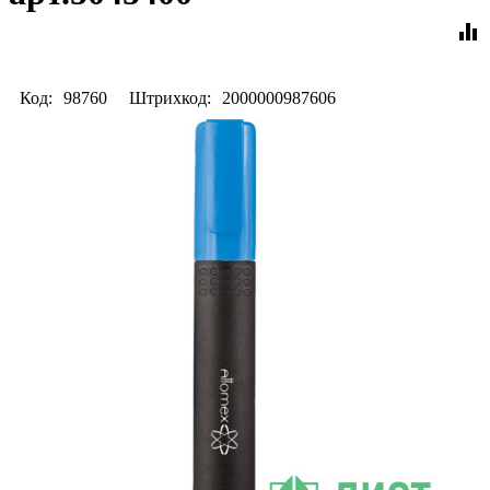
equalizer
Код:
98760
Штрихкод:
2000000987606