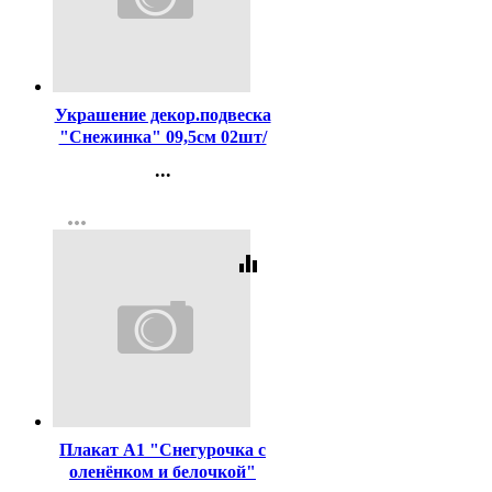
Код:
454355
Украшение декор.подвеска
"Снежинка" 09,5см 02шт/
наб. цв.золото арт.916-0853
...
Контакты
more_horiz
Регистрация
equalizer
Код:
456483
Плакат А1 "Снегурочка с
оленёнком и белочкой"