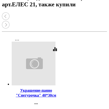
арт.ЕЛЕС 21, также купили
more_horiz
equalizer
Код:
442247
Украшение-панно
"Снегурочка" 40*30см
арт.071.521
...
Контакты