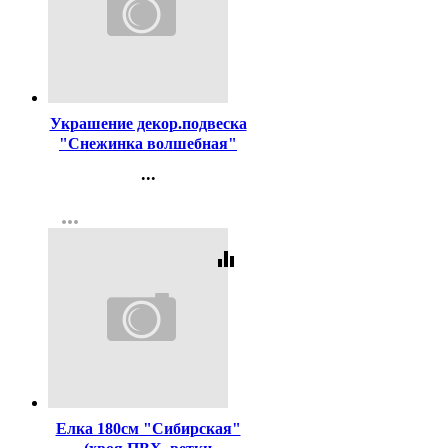
Код:
454331
Украшение декор.подвеска
"Снежинка волшебная"
11,5см 03шт/наб. цв.белый
...
арт.916-1998
Контакты
more_horiz
Регистрация
equalizer
Код:
18255
Елка 180см "Сибирская"