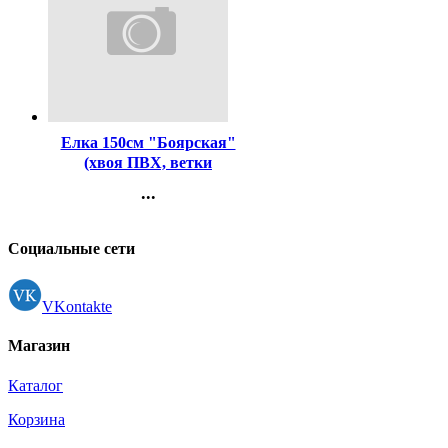
Код:
285208
Елка 150см "Боярская"
(хвоя ПВХ, ветки
отгибные, подставка
...
металл.) арт.ЕБР 15
Контакты
Регистрация
Социальные сети
VKontakte
Магазин
Каталог
Корзина