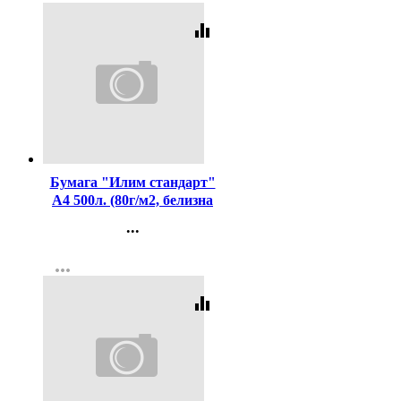
equalizer
Код:
437425
Бумага "Илим стандарт"
А4 500л. (80г/м2, белизна
CIE 146%) (Ст.5)
...
Контакты
more_horiz
Регистрация
equalizer