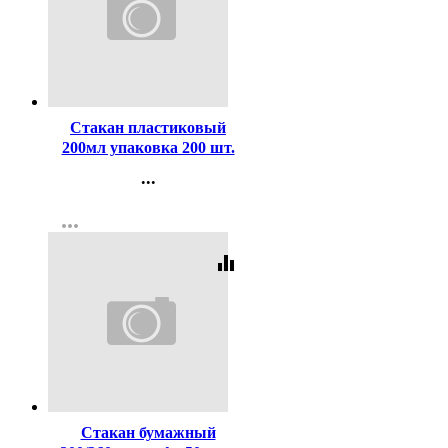
Код:
248717
Стакан пластиковый
200мл упаковка 200 шт.
...
Контакты
more_horiz
Регистрация
equalizer
Код:
437763
Стакан бумажный