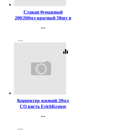
Стакан бумажный
200/260мл красный 50шт в
упаковке
...
Контакты
more_horiz
Регистрация
equalizer
Код:
18828
Корректор жидкий 20мл
СО кисть ErichKrause
арт.ЕК5 (Ст.10/240)
...
Контакты
more_horiz
Регистрация