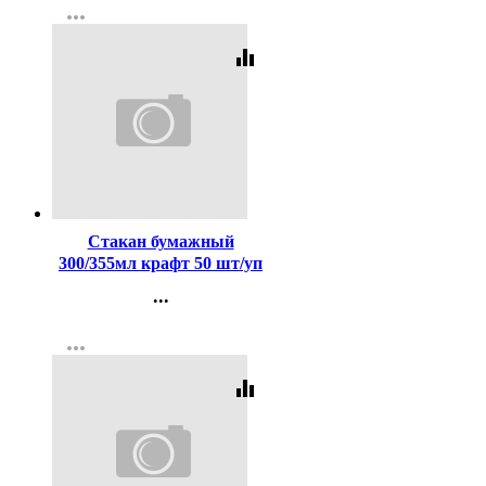
more_horiz
Регистрация
equalizer
Код:
451652
Стакан бумажный
300/355мл крафт 50 шт/уп
(Ст.50/1000)
...
Контакты
more_horiz
Регистрация
equalizer