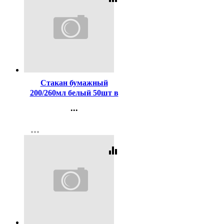
Код:
357467
Стакан бумажный
200/260мл белый 50шт в
упаковке
...
Контакты
more_horiz
Регистрация
equalizer
Код:
341305