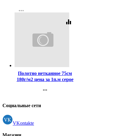
Контакты
игла, одноразовая
more_horiz
Регистрация
арт.5073527
equalizer
Код:
249478
Полотно нетканное 75см
180г/м2 цена за 1п.м серое
...
Контакты
Регистрация
Социальные сети
VKontakte
Магазин