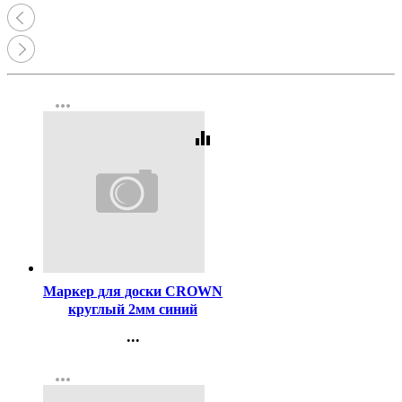
more_horiz
equalizer
Код:
43655
Маркер для доски CROWN
круглый 2мм синий
арт.WB-505/164250
...
Контакты
more_horiz
Регистрация