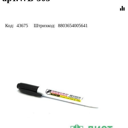
equalizer
Код:
43675
Штрихкод:
8803654005641