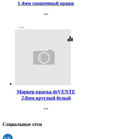
1-4мм скошенный оранж
арт.5045302
...
Контакты
more_horiz
Регистрация
equalizer
Код:
107138
Маркер-краска deVENTE
2,8мм круглый белый
арт.5043400
...
Контакты
Регистрация
Социальные сети