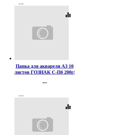
more_horiz
Регистрация
equalizer
Код:
7981
Папка для акварели А3 10
листов ГОЗНАК С-Пб 200г/
м2, ФЛОРА арт.ПА3/10
...
Контакты
more_horiz
Регистрация
equalizer