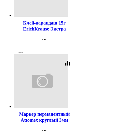
Код:
20630
Клей-карандаш 15г
ErichKrause Экстра
арт.4443 (Ст.20/480)
...
Контакты
more_horiz
Регистрация
equalizer
Код:
140853
Маркер перманентный
Attomex круглый 3мм
черный арт.5043501
...