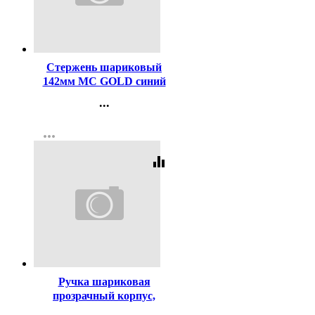
Код:
2999
Стержень шариковый
142мм MC GOLD синий
(для ручек код 619)
...
Контакты
more_horiz
Регистрация
equalizer
Код:
29977
Ручка шариковая
прозрачный корпус,
резиновый упор (PIANO)