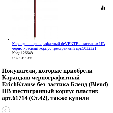
equalizer
Карандаш чернографитный deVENTE с ластиком HB
черно-красный корпус трехгранный арт.5032321
Код: 126648
1 / 12 / 144 / 1440
Покупатели, которые приобрели
Карандаш чернографитный
ErichKrause без ластика Бленд (Blend)
HB шестигранный корпус пластик
арт.61714 (Ст.42), также купили