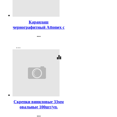
Код:
140851
Карандаш
чернографитный Attomex с
ластиком НВ зеленый
...
корпус, пластиковый
Контакты
арт.5032601
more_horiz
Регистрация
equalizer
Код:
107132
Скрепки виниловые 33мм
овальные 100шт/уп.
deVENTE цветные
...