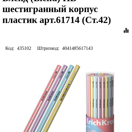
шестигранный корпус
пластик арт.61714 (Ст.42)
equalizer
Код:
435102
Штрихкод:
4041485617143