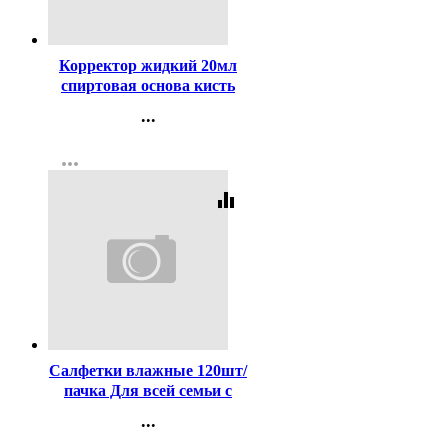
Код:
94155
Корректор жидкий 20мл
спиртовая основа кисть
deVENTE арт.4060103
...
Контакты
more_horiz
Регистрация
equalizer
Код:
436642
Салфетки влажные 120шт/
пачка Для всей семьи с
антибактериальным
...
эффектом с крышкой
Контакты