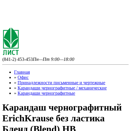
(841-2) 453-453
Пн—Пт 9:00—18:00
Главная
»
Офис
»
Принадлежности письменные и чертежные
»
Карандаши чернографитные / механические
»
Карандаши чернографитные
Карандаш чернографитный
ErichKrause без ластика
Бленд (Blend) HB