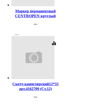
Код:
51143
Маркер перманентный
CENTROPEN круглый
1мм черный арт.2536/1Ч
...
Контакты
more_horiz
Регистрация
equalizer
Код:
216416
Скотч канцелярский12*33
арт.4162709 (Ст.12)
...
Контакты