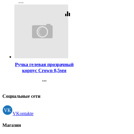
more_horiz
Регистрация
equalizer
Код:
1699
Ручка гелевая прозрачный
корпус Crown 0,5мм
чёрная
...
Контакты
Регистрация
Социальные сети
VKontakte
Магазин