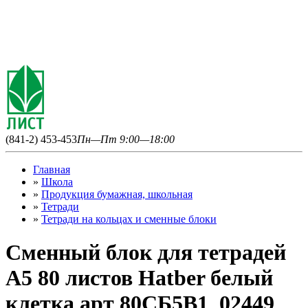
(841-2) 453-453
Пн—Пт 9:00—18:00
Главная
»
Школа
»
Продукция бумажная, школьная
»
Тетради
»
Тетради на кольцах и сменные блоки
Сменный блок для тетрадей
А5 80 листов Hatber белый
клетка арт 80СБ5B1_02449