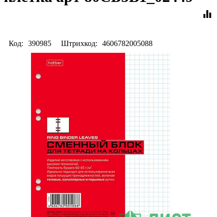
equalizer
Код:
390985
Штрихкод:
4606782005088