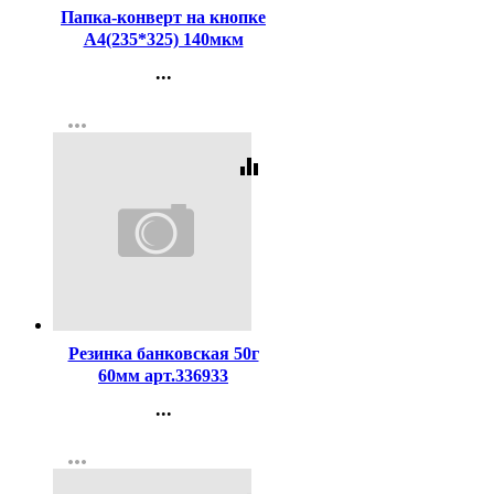
Папка-конверт на кнопке
А4(235*325) 140мкм
ErichKrause непрозрач.
...
синий арт.50177 (Ст.12)
Контакты
more_horiz
Регистрация
equalizer
Код:
59004
Резинка банковская 50г
60мм арт.336933
...
Контакты
more_horiz
Регистрация