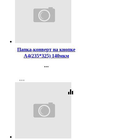
Код:
364549
Папка-конверт на кнопке
А4(235*325) 140мкм
ErichKrause непрозрач.
...
красный арт.50175 (Ст.12)
Контакты
more_horiz
Регистрация
equalizer
Код:
364546