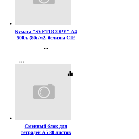
Код:
462
Бумага "SVETOCOPY" А4
500л. (80г/м2, белизна CIE
146%) (Светогорский ЦБК)
...
(Ст.5)
Контакты
more_horiz
Регистрация
equalizer
Код:
438576
Сменный блок для
тетрадей А5 80 листов
Hatber многоцветный срез