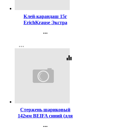
Код:
20630
Клей-карандаш 15г
ErichKrause Экстра
арт.4443 (Ст.20/480)
...
Контакты
more_horiz
Регистрация
equalizer
Код:
448
Стержень шариковый
142мм BEIFA синий (для
ручек код 447) арт.АА134-
...
BL
Контакты